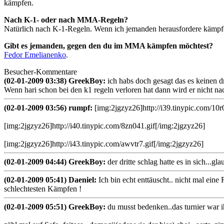
kämpfen.
Nach K-1- oder nach MMA-Regeln?
Natürlich nach K-1-Regeln. Wenn ich jemanden herausfordere kämpfe
Gibt es jemanden, gegen den du im MMA kämpfen möchtest?
Fedor Emelianenko
.
Besucher-Kommentare
(02-01-2009 03:38) GreekBoy:
ich habs doch gesagt das es keinen 
Wenn hari schon bei den k1 regeln verloren hat dann wird er nicht n
(02-01-2009 03:56) rumpf:
[img:2jgzyz26]http://i39.tinypic.com/10r
[img:2jgzyz26]http://i40.tinypic.com/8zn041.gif[/img:2jgzyz26]
[img:2jgzyz26]http://i43.tinypic.com/awvtr7.gif[/img:2jgzyz26]
(02-01-2009 04:44) GreekBoy:
der dritte schlag hatte es in sich...g
(02-01-2009 05:41) Daeniel:
Ich bin echt enttäuscht.. nicht mal ein
schlechtesten Kämpfen !
(02-01-2009 05:51) GreekBoy:
du musst bedenken..das turnier war 