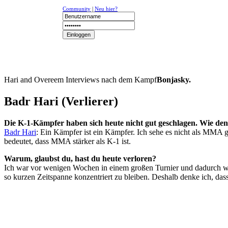
Community
|
Neu hier?
NEWS
K-1
UFC
DR
Hari and Overeem Interviews nach dem Kampf
Bonjasky.
Badr Hari (Verlierer)
Die K-1-Kämpfer haben sich heute nicht gut geschlagen. Wie de
Badr Hari
: Ein Kämpfer ist ein Kämpfer. Ich sehe es nicht als MMA g
bedeutet, dass MMA stärker als K-1 ist.
Warum, glaubst du, hast du heute verloren?
Ich war vor wenigen Wochen in einem großen Turnier und dadurch war
so kurzen Zeitspanne konzentriert zu bleiben. Deshalb denke ich, das