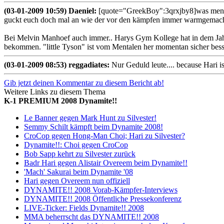
(03-01-2009 10:59) Daeniel:
[quote="GreekBoy":3qrxjby8]was mental
guckt euch doch mal an wie der vor den kämpfen immer warmgemacht w
Bei Melvin Manhoef auch immer.. Harys Gym Kollege hat in dem Jahr l
bekommen. "little Tyson" ist vom Mentalen her momentan sicher besser d
(03-01-2009 08:53) reggadiates:
Nur Geduld leute.... because Hari 
Gib jetzt deinen Kommentar zu diesem Bericht ab!
Weitere Links zu diesem Thema
K-1 PREMIUM 2008 Dynamite!!
Le Banner gegen Mark Hunt zu Silvester!
Semmy Schilt kämpft beim Dynamite 2008!
CroCop gegen Hong-Man Choi; Hari zu Silvester?
Dynamite!!: Choi gegen CroCop
Bob Sapp kehrt zu Silvester zurück
Badr Hari gegen Alistair Overeem beim Dynamite!!
'Mach' Sakurai beim Dynamite '08
Hari gegen Overeem nun offiziell
DYNAMITE!! 2008 Vorab-Kämpfer-Interviews
DYNAMITE!! 2008 Öffentliche Pressekonferenz
LIVE-Ticker: Fields Dynamite!! 2008
MMA beherrscht das DYNAMITE!! 2008