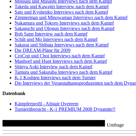
Mousasi und Musashi Interviews nach dem Kampf
Takeda und Kawajiri Interview nach dem Kampf
Sato und Kyshenko Interviews nach dem Kampf
Zimmerman und Minowaman Interviews nach dem Kampf
Nakamura und Tokoro Interviews nach dem Kampf
Sakaguchi und Ologun Interviews nach dem Kampf
Bob Sapp Interview nach dem Kampf
Schilt und Mo Interviews nach dem Kampf
Sakurai und Shibata Interviews nach dem Kampf
Die DREAM-Pläne für 2009
CroCop und Choi Interviews nach dem Kampf
Manhoef und Hunt Interviews nach dem Kampf
Shinya Aoki Interview nach dem Kampf
Tamura und Sakuraba Interviews nach dem Kampf
K-1 Koshien Interviews nach dem Turnier
Die Interviews der Veranstaltungsproduzenten nach dem Dyna
Datenbank
Kämpferprofil - Alistair Overeem
Turnierübersicht - K-1 PREMIUM 2008 Dynamite!!
Umfrage