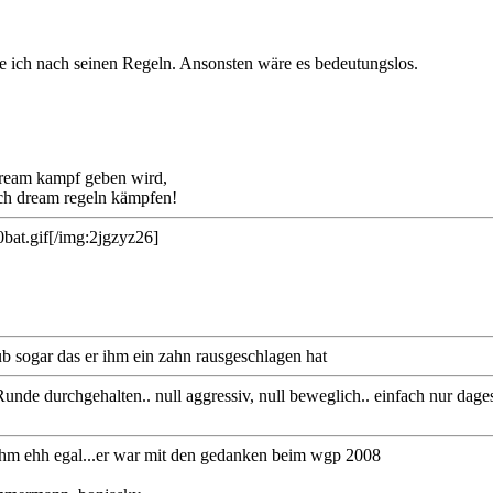
 ich nach seinen Regeln. Ansonsten wäre es bedeutungslos.
dream kampf geben wird,
ach dream regeln kämpfen!
0bat.gif[/img:2jgzyz26]
laub sogar das er ihm ein zahn rausgeschlagen hat
e Runde durchgehalten.. null aggressiv, null beweglich.. einfach nur da
ihm ehh egal...er war mit den gedanken beim wgp 2008