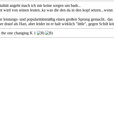
ität angeht mach ich mir keine sorgen um badr...
ird von seinen leuten..ka was die den da in den kopf setzen...wenn 
eistungs- und popularitätsmäßig einen großen Sprung gemacht.. das spri
rauf als Hari, aber leider ist er halt wirklich "little", gegen Schilt 
is the one changing K 1