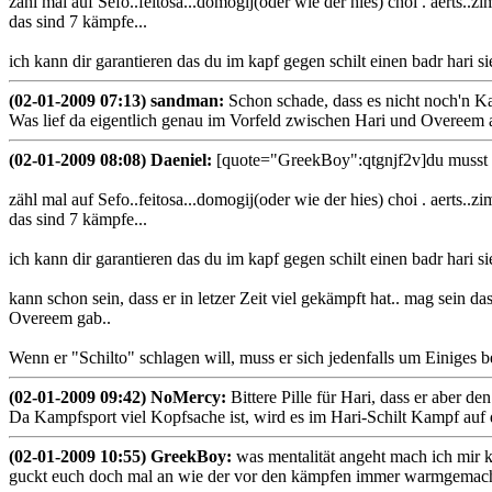
zähl mal auf Sefo..feitosa...domogij(oder wie der hies) choi . aerts..
das sind 7 kämpfe...
ich kann dir garantieren das du im kapf gegen schilt einen badr hari 
(02-01-2009 07:13) sandman:
Schon schade, dass es nicht noch'n K
Was lief da eigentlich genau im Vorfeld zwischen Hari und Overeem 
(02-01-2009 08:08) Daeniel:
[quote="GreekBoy":qtgnjf2v]du musst b
zähl mal auf Sefo..feitosa...domogij(oder wie der hies) choi . aerts..
das sind 7 kämpfe...
ich kann dir garantieren das du im kapf gegen schilt einen badr hari 
kann schon sein, dass er in letzer Zeit viel gekämpft hat.. mag sein
Overeem gab..
Wenn er "Schilto" schlagen will, muss er sich jedenfalls um Einiges b
(02-01-2009 09:42) NoMercy:
Bittere Pille für Hari, dass er aber 
Da Kampfsport viel Kopfsache ist, wird es im Hari-Schilt Kampf auf
(02-01-2009 10:55) GreekBoy:
was mentalität angeht mach ich mir k
guckt euch doch mal an wie der vor den kämpfen immer warmgemacht w