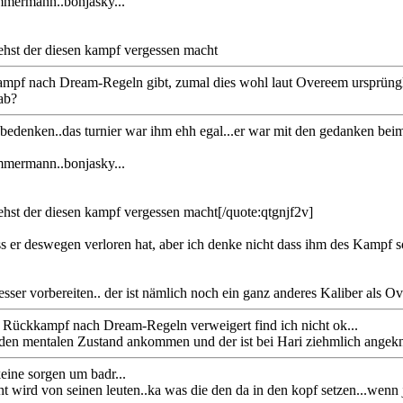
zimmermann..bonjasky...
siehst der diesen kampf vergessen macht
ampf nach Dream-Regeln gibt, zumal dies wohl laut Overeem ursprüngl
ab?
edenken..das turnier war ihm ehh egal...er war mit den gedanken be
zimmermann..bonjasky...
siehst der diesen kampf vergessen macht[/quote:qtgnjf2v]
 dass er deswegen verloren hat, aber ich denke nicht dass ihm des Kamp
esser vorbereiten.. der ist nämlich noch ein ganz anderes Kaliber als O
den Rückkampf nach Dream-Regeln verweigert find ich nicht ok...
 den mentalen Zustand ankommen und der ist bei Hari ziehmlich angekn
eine sorgen um badr...
ird von seinen leuten..ka was die den da in den kopf setzen...wenn 