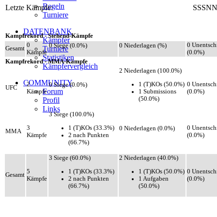
Regeln
Letzte Kämpfe:
SSSN
Turniere
DATENBANK
Kampfrekord - Stehend-Kämpfe
Kämpfer
0
0 Unentsch
0 Siege (0.0%)
0 Niederlagen (%)
Turniere
Gesamt
Kämpfe
(0.0%)
Statistiken
Kampfrekord - MMA-Kämpfe
Kämpfervergleich
2 Niederlagen (100.0%)
COMMUNITY
1 (T)KOs (50.0%)
2
0 Unentsch
0 Siege (0.0%)
UFC
Forum
1 Submissions
Kämpfe
(0.0%)
(50.0%)
Profil
Links
3 Siege (100.0%)
1 (T)KOs (33.3%)
3
0 Unentsch
0 Niederlagen (0.0%)
MMA
2 nach Punkten
Kämpfe
(0.0%)
(66.7%)
3 Siege (60.0%)
2 Niederlagen (40.0%)
1 (T)KOs (33.3%)
1 (T)KOs (50.0%)
5
0 Unentsch
Gesamt
2 nach Punkten
1 Aufgaben
Kämpfe
(0.0%)
(66.7%)
(50.0%)