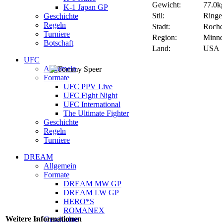
Gewicht:
77.0kg
K-1 Japan GP
Stil:
Ring
Geschichte
Regeln
Stadt:
Roche
Turniere
Region:
Minne
Botschaft
Land:
USA
UFC
Allgemein
Formate
UFC PPV Live
UFC Fight Night
UFC International
The Ultimate Fighter
Geschichte
Regeln
Turniere
DREAM
Allgemein
Formate
DREAM MW GP
DREAM LW GP
HERO*S
ROMANEX
Weitere Informationen
Geschichte