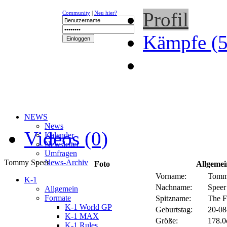
Profil
Community
|
Neu hier?
Kämpfe (5
NEWS
News
Videos (0)
Kalender
Newsletter
Umfragen
Tommy Speer
News-Archiv
Foto
Allgemei
Vorname:
Tom
K-1
Nachname:
Speer
Allgemein
Formate
Spitzname:
The 
K-1 World GP
Geburtstag:
20-08
K-1 MAX
Größe:
178.0
K-1 Rules