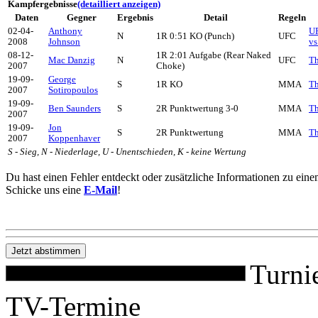
Kampfergebnisse
(detailliert anzeigen)
Daten
Gegner
Ergebnis
Detail
Regeln
02-04-
Anthony
UF
N
1R 0:51 KO (Punch)
UFC
2008
Johnson
vs
08-12-
1R 2:01 Aufgabe (Rear Naked
Mac Danzig
N
UFC
Th
2007
Choke)
19-09-
George
S
1R KO
MMA
Th
2007
Sotiropoulos
19-09-
Ben Saunders
S
2R Punktwertung 3-0
MMA
Th
2007
19-09-
Jon
S
2R Punktwertung
MMA
Th
2007
Koppenhaver
S - Sieg, N - Niederlage, U - Unentschieden, K - keine Wertung
Du hast einen Fehler entdeckt oder zusätzliche Informationen zu ein
Schicke uns eine
E-Mail
!
Turni
TV-Termine