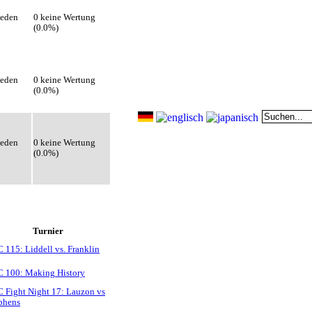
ieden
0 keine Wertung
(0.0%)
ieden
0 keine Wertung
(0.0%)
ieden
0 keine Wertung
(0.0%)
Turnier
 115: Liddell vs. Franklin
 100: Making History
 Fight Night 17: Lauzon vs
phens