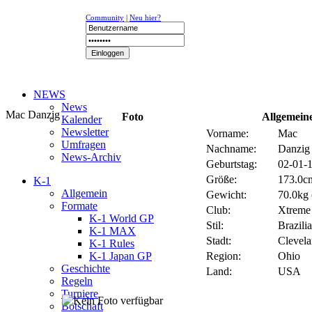
Community
|
Neu hier?
NEWS
News
Mac Danzig
Foto
Allgemein
Kalender
Newsletter
Vorname:
Mac
Umfragen
Nachname:
Danzig
News-Archiv
Geburtstag:
02-01-1
Größe:
173.0cm
K-1
Allgemein
Gewicht:
70.0kg (
Formate
Club:
Xtreme
K-1 World GP
Stil:
Brazili
K-1 MAX
Stadt:
Clevel
K-1 Rules
K-1 Japan GP
Region:
Ohio
Geschichte
Land:
USA
Regeln
Turniere
Botschaft