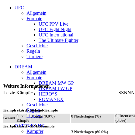
UFC
Allgemein
Formate
UFC PPV Live
UFC Fight Night
UFC International
The Ultimate Fighter
Geschichte
Regeln
Turniere
DREAM
Allgemein
Formate
DREAM MW GP
Weitere Informationen
DREAM LW GP
Letzte Kämpfe:
SSNNN
HERO*S
ROMANEX
Geschichte
Regeln
Kampfrekord - Stehend-Kämpfe
Turniere
0
0 Unentsch
0 Siege (0.0%)
0 Niederlagen (%)
Gesamt
Kämpfe
(0.0%)
DATENBANK
Kampfrekord - MMA-Kämpfe
Kämpfer
3 Niederlagen (60.0%)