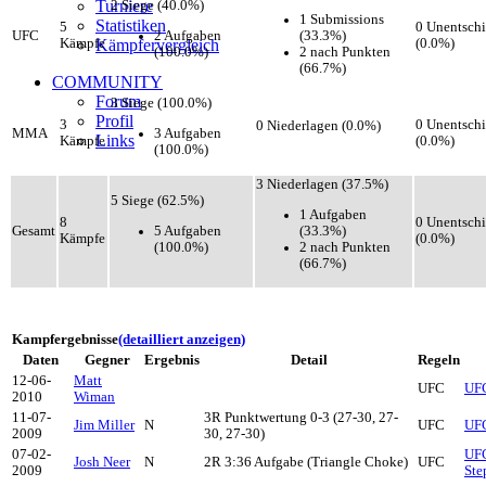
Turniere
2 Siege (40.0%)
1 Submissions
Statistiken
5
0 Unentsch
2 Aufgaben
(33.3%)
UFC
Kämpfe
Kämpfervergleich
(0.0%)
(100.0%)
2 nach Punkten
(66.7%)
COMMUNITY
Forum
3 Siege (100.0%)
Profil
3
0 Unentsch
0 Niederlagen (0.0%)
3 Aufgaben
MMA
Links
Kämpfe
(0.0%)
(100.0%)
3 Niederlagen (37.5%)
5 Siege (62.5%)
1 Aufgaben
8
0 Unentsch
5 Aufgaben
(33.3%)
Gesamt
Kämpfe
(0.0%)
(100.0%)
2 nach Punkten
(66.7%)
Kampfergebnisse
(detailliert anzeigen)
Daten
Gegner
Ergebnis
Detail
Regeln
12-06-
Matt
UFC
UFC
2010
Wiman
11-07-
3R Punktwertung 0-3 (27-30, 27-
Jim Miller
N
UFC
UFC
2009
30, 27-30)
07-02-
UFC
Josh Neer
N
2R 3:36 Aufgabe (Triangle Choke)
UFC
2009
Ste