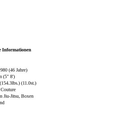
e Informationen
980 (46 Jahre)
 (5" 8')
154.3lbs.) (11.0st.)
 Couture
an Jiu-Jitsu, Boxen
and