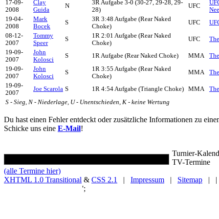
17-09-
Clay
3R Aufgabe 3-0 (30-27, 29-28, 29-
UFC
N
UFC
2008
Guida
28)
Nee
19-04-
Mark
3R 3:48 Aufgabe (Rear Naked
S
UFC
UFC
2008
Bocek
Choke)
08-12-
Tommy
1R 2:01 Aufgabe (Rear Naked
S
UFC
The
2007
Speer
Choke)
19-09-
John
S
1R Aufgabe (Rear Naked Choke)
MMA
The
2007
Kolosci
19-09-
John
1R 3:55 Aufgabe (Rear Naked
S
MMA
The
2007
Kolosci
Choke)
19-09-
Joe Scarola
S
1R 4:54 Aufgabe (Triangle Choke)
MMA
The
2007
S - Sieg, N - Niederlage, U - Unentschieden, K - keine Wertung
Du hast einen Fehler entdeckt oder zusätzliche Informationen zu ein
Schicke uns eine
E-Mail
!
Turnier-Kalend
TV-Termine
(alle Termine hier)
XHTML 1.0 Transitional
&
CSS 2.1
|
Impressum
|
Sitemap
| |
';