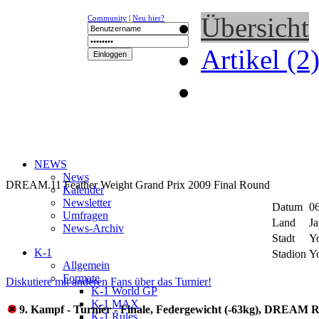
Übersicht
Community
|
Neu hier?
Artikel (2
NEWS
News
DREAM.11 Feather Weight Grand Prix 2009 Final Round
Kalender
Newsletter
Datum
0
Umfragen
Land
J
News-Archiv
Stadt
Y
K-1
Stadion
Y
Allgemein
Formate
Diskutiere mit anderen Fans über das Turnier!
K-1 World GP
K-1 MAX
9. Kampf - Turnier - Finale, Federgewicht (-63kg), DREAM R
K-1 Rules