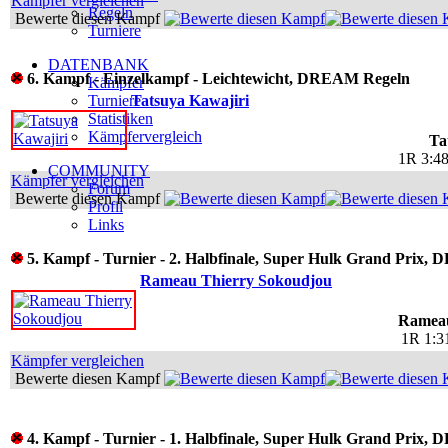
Kämpfer vergleichen
Regeln
Bewerte diesen Kampf
Turniere
DATENBANK
6. Kampf - Einzelkampf - Leichtewicht, DREAM Regeln
Kämpfer
Turniere
Tatsuya Kawajiri
Statistiken
Kämpfervergleich
Ta
1R 3:4
COMMUNITY
Kämpfer vergleichen
Forum
Bewerte diesen Kampf
Profil
Links
5. Kampf - Turnier - 2. Halbfinale, Super Hulk Grand Prix,
Rameau Thierry Sokoudjou
Rameau
1R 1:3
Kämpfer vergleichen
Bewerte diesen Kampf
4. Kampf - Turnier - 1. Halbfinale, Super Hulk Grand Prix,