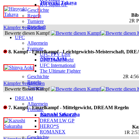
Hiroyuki Takaya
K-1 Japan GP
Geschichte
Bib
Regeln
2R P
Turniere
Botschaft
Kämpfer vergleichen
Bewerte diesen Kampf
UFC
Allgemein
Formate
8. Kampf - Einzelkampf - Leichtgewichts-Meisterschaft, DR
UFC PPV Live
Shinya Aoki
UFC Fight Night
UFC International
The Ultimate Fighter
Geschichte
2R 4:56
Regeln
Kämpfer vergleichen
Turniere
Bewerte diesen Kampf
DREAM
Allgemein
7. Kampf - Einzelkampf - Mittelgewicht, DREAM Regeln
Formate
Kazushi Sakuraba
DREAM MW GP
DREAM LW GP
HERO*S
Ka
ROMANEX
1R 2:5
Geschichte