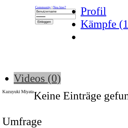
Profil
Community
|
Neu hier?
Kämpfe (1
NEWS
K-1
UFC
DR
Videos (0)
Kazuyuki Miyata
Keine Einträge gefu
Umfrage