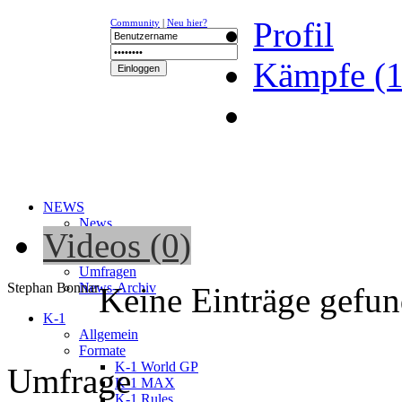
Profil
Community
|
Neu hier?
Kämpfe (1
NEWS
News
Videos (0)
Kalender
Newsletter
Umfragen
Stephan Bonnar
News-Archiv
Keine Einträge gefu
K-1
Allgemein
Formate
K-1 World GP
Umfrage
K-1 MAX
K-1 Rules