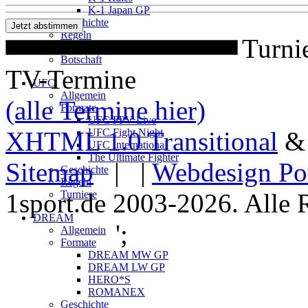
K-1 Japan GP
Geschichte
Regeln
Turni
Turniere
Botschaft
TV-Termine
UFC
Allgemein
(alle Termine hier)
Formate
UFC PPV Live
XHTML 1.0 Transitional
UFC Fight Night
UFC International
The Ultimate Fighter
Sitemap
| |
Webdesign Po
Geschichte
Regeln
1sport.de 2003-2026. Alle 
Turniere
DREAM
';
Allgemein
Formate
DREAM MW GP
DREAM LW GP
HERO*S
ROMANEX
Geschichte