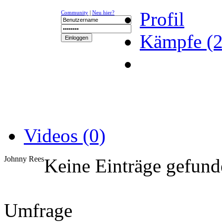
Profil
Community
|
Neu hier?
Kämpfe (2
NEWS
K-1
UFC
DR
Videos (0)
Johnny Rees
Keine Einträge gefund
Umfrage