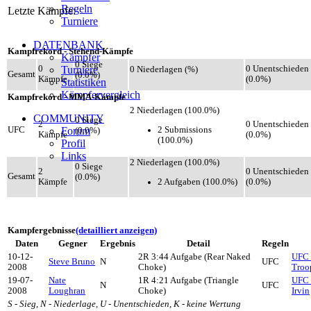
Regeln
Letzte Kämpfe:
Turniere
DATENBANK
Kampfrekord - Stehend-Kämpfe
Kämpfer
0 Siege
0
Turniere
0 Unentschieden
0 Niederlagen (%)
Gesamt
(0.0%)
Kämpfe
(0.0%)
Statistiken
Kämpfervergleich
Kampfrekord - MMA-Kämpfe
2 Niederlagen (100.0%)
COMMUNITY
0 Siege
2
0 Unentschieden
2 Submissions
UFC
Forum
(0.0%)
Kämpfe
(0.0%)
(100.0%)
Profil
Links
2 Niederlagen (100.0%)
0 Siege
2
0 Unentschieden
Gesamt
(0.0%)
2 Aufgaben (100.0%)
Kämpfe
(0.0%)
Kampfergebnisse
(detailliert anzeigen)
Daten
Gegner
Ergebnis
Detail
Regeln
10-12-
2R 3:44 Aufgabe (Rear Naked
UFC F
Steve Bruno
N
UFC
2008
Choke)
Troo
19-07-
Nate
1R 4:21 Aufgabe (Triangle
UFC F
N
UFC
2008
Loughran
Choke)
Irvin
S - Sieg, N - Niederlage, U - Unentschieden, K - keine Wertung