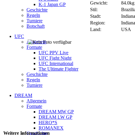
Gewicht:
84.0kg 
K-1 Japan GP
Stil:
Brazili
Geschichte
Regeln
Stadt:
Indiana
Turniere
Region:
Indian
Botschaft
Land:
USA
UFC
Allgemein
Formate
UFC PPV Live
UFC Fight Night
UFC International
The Ultimate Fighter
Geschichte
Regeln
Turniere
DREAM
Allgemein
Formate
DREAM MW GP
DREAM LW GP
HERO*S
ROMANEX
Weitere Informationen
Geschichte