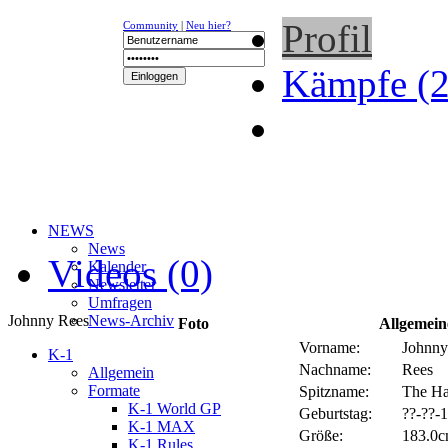
Profil
Community
|
Neu hier?
Kämpfe (2
NEWS
News
Videos (0)
Kalender
Newsletter
Umfragen
Johnny Rees
News-Archiv
Foto
Allgemein
Vorname:
Johnny
K-1
Nachname:
Rees
Allgemein
Formate
Spitzname:
The Ha
K-1 World GP
Geburtstag:
??-??-1
K-1 MAX
Größe:
183.0c
K-1 Rules