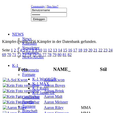
Community
|
Neu hier?
NEWS
News
Kämpfer-Profile
2456 Kämpfer in der Datenbank gefunden.
Kalender
Newsletter
Seite
1
2
3
4
5
6
7
8
9
10
11
12
13
14
15
16
17
18
19
20
21
22
23
24
Umfragen
69
70
71
72
73
74
75
76
77
78
79
80
81
82
News-Archiv
K-1
Foto
NAME_
Stil
Allgemein
Formate
K-1 World GP
A-Sol Kwon
K-1 MAX
Aaron Boyes
K-1 Rules
Aaron Brink
K-1 Japan GP
Aaron Malt
Geschichte
Regeln
Aaron Meisner
Turniere
Aaron Riley
MMA
Botschaft