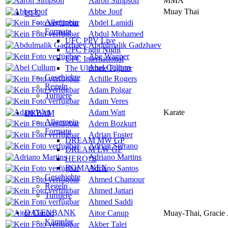
Aaron Simpson
MMA
Abbe Joof
Muay Thai
UFC
Allgemein
Abdel Lamidi
Formate
Abdul Mohamed
UFC PPV Live
Abdulmalik Gadzhaev
UFC Fight Night
Abe Wagner
UFC International
Abel Cullum
The Ultimate Fighter
Geschichte
Achille Rogers
Regeln
Adam Polgar
Turniere
Adam Veres
Adam Watt
Karate
DREAM
Allgemein
Adem Bozkurt
Formate
Adrian Foster
DREAM MW GP
Adrian Serrano
DREAM LW GP
Adriano Martins
HERO*S
ROMANEX
Adriano Santos
Geschichte
Ahmed Chamour
Regeln
Ahmed Jattari
Turniere
Ahmed Saddi
DATENBANK
Aitor Canup
Muay-Thai, Gracie J
Kämpfer
Akber Talei