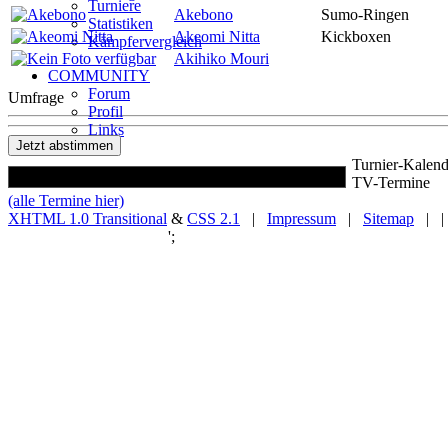
Turniere
Akebono
Sumo-Ringen
Statistiken
Akeomi Nitta
Kickboxen
Kämpfervergleich
Akihiko Mouri
COMMUNITY
Forum
Umfrage
Profil
Links
Turnier-Kalend
TV-Termine
(alle Termine hier)
XHTML 1.0 Transitional
&
CSS 2.1
|
Impressum
|
Sitemap
| |
';