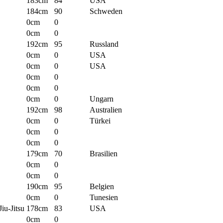
183cm
84
USA
184cm
90
Schweden
0cm
0
0cm
0
192cm
95
Russland
0cm
0
USA
0cm
0
USA
0cm
0
0cm
0
0cm
0
Ungarn
192cm
98
Australien
0cm
0
Türkei
0cm
0
0cm
0
179cm
70
Brasilien
0cm
0
0cm
0
190cm
95
Belgien
0cm
0
Tunesien
iu-Jitsu
178cm
83
USA
0cm
0