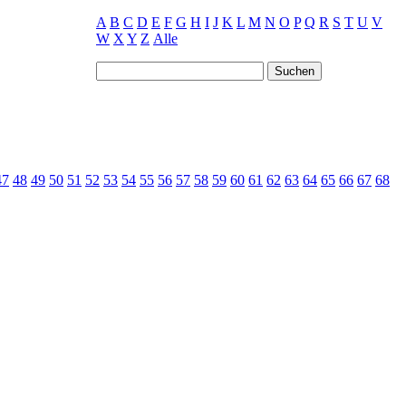
A
B
C
D
E
F
G
H
I
J
K
L
M
N
O
P
Q
R
S
T
U
V
W
X
Y
Z
Alle
47
48
49
50
51
52
53
54
55
56
57
58
59
60
61
62
63
64
65
66
67
68