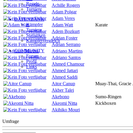
Regeln
Achille Rogers
Turniere
Adam Polgar
Adam Veres
DATENBANK
Kämpfer
Adam Watt
Karate
Turniere
Adem Bozkurt
Statistiken
Adrian Foster
Kämpfervergleich
Adrian Serrano
COMMUNITY
Adriano Martins
Forum
Adriano Santos
Profil
Ahmed Chamour
Links
Ahmed Jattari
Ahmed Saddi
Aitor Canup
Muay-Thai, Gracie J
Akber Talei
Akebono
Sumo-Ringen
Akeomi Nitta
Kickboxen
Akihiko Mouri
Umfrage