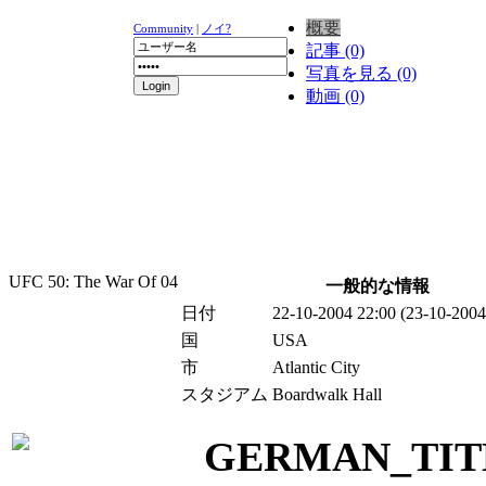
概要
Community
|
ノイ?
記事 (0)
写真を見る (0)
動画 (0)
ニュース
K-1
UFC
DR
UFC 50: The War Of 04
一般的な情報
日付
22-10-2004 22:00 (23-10-200
国
USA
市
Atlantic City
スタジアム
Boardwalk Hall