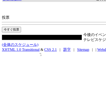
投票
今後のイベン
テレビスケジ
(全体のスケジュール)
XHTML 1.0 Transitional
&
CSS 2.1
|
題字
|
Sitemap
| |
Webd
';