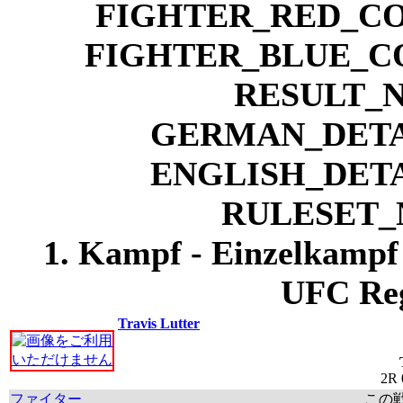
1. Kampf - Einzelkampf 
UFC Reg
Travis Lutter
2R 
ファイター
この