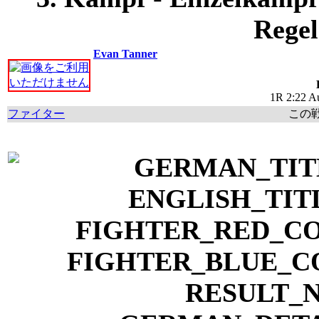
Regel
Evan Tanner
1R 2:22 Au
ファイター
この