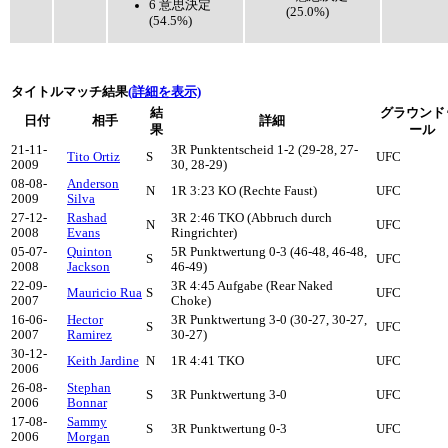
6 意思決定
(25.0%)
(54.5%)
タイトルマッチ結果
(詳細を表示)
結
グラウンド
日付
相手
詳細
果
ール
21-11-
3R Punktentscheid 1-2 (29-28, 27-
Tito Ortiz
S
UFC
2009
30, 28-29)
08-08-
Anderson
N
1R 3:23 KO (Rechte Faust)
UFC
2009
Silva
27-12-
Rashad
3R 2:46 TKO (Abbruch durch
N
UFC
2008
Evans
Ringrichter)
05-07-
Quinton
5R Punktwertung 0-3 (46-48, 46-48,
S
UFC
2008
Jackson
46-49)
22-09-
3R 4:45 Aufgabe (Rear Naked
Mauricio Rua
S
UFC
2007
Choke)
16-06-
Hector
3R Punktwertung 3-0 (30-27, 30-27,
S
UFC
2007
Ramirez
30-27)
30-12-
Keith Jardine
N
1R 4:41 TKO
UFC
2006
26-08-
Stephan
S
3R Punktwertung 3-0
UFC
2006
Bonnar
17-08-
Sammy
S
3R Punktwertung 0-3
UFC
2006
Morgan