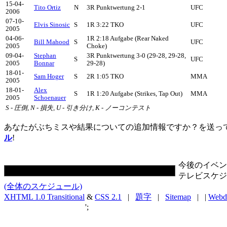
15-04-
Tito Ortiz
N
3R Punktwertung 2-1
UFC
2006
07-10-
Elvis Sinosic
S
1R 3:22 TKO
UFC
2005
04-06-
1R 2:18 Aufgabe (Rear Naked
Bill Mahood
S
UFC
2005
Choke)
09-04-
Stephan
3R Punktwertung 3-0 (29-28, 29-28,
S
UFC
2005
Bonnar
29-28)
18-01-
Sam Hoger
S
2R 1:05 TKO
MMA
2005
18-01-
Alex
S
1R 1:20 Aufgabe (Strikes, Tap Out)
MMA
2005
Schoenauer
S - 圧倒, N - 損失, U - 引き分け, K - ノーコンテスト
あなたがぶちミスや結果についての追加情報ですか？を送っ
ル
!
今後のイベン
テレビスケジ
(全体のスケジュール)
XHTML 1.0 Transitional
&
CSS 2.1
|
題字
|
Sitemap
| |
Webd
';