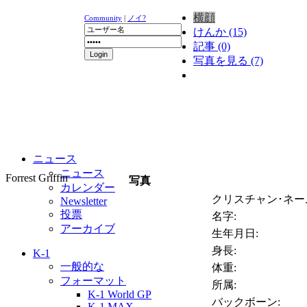
横顔
Community
|
ノイ?
けんか (15)
記事 (0)
写真を見る (7)
ニュース
ニュース
Forrest Griffin
写真
カレンダー
クリスチャン･ネー
Newsletter
投票
名字:
アーカイブ
生年月日:
身長:
K-1
一般的な
体重:
フォーマット
所属:
K-1 World GP
バックボーン:
K-1 MAX