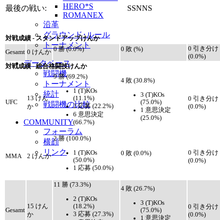
HERO*S
最後の戦い:
SSNNS
ROMANEX
沿革
グラウンド･ルール
対戦成績 - スタンドアップけんか
トーナメント
0 引き分け
0 勝 (0.0%)
0 敗 (%)
Gesamt
0 けんか
(0.0%)
データベース
対戦成績 - 総合格闘技けんか
戦闘機
9 勝 (69.2%)
4 敗 (30.8%)
トーナメント
1 (T)KOs
統計
3 (T)KOs
(11.1%)
13 けん
0 引き分け
(75.0%)
UFC
戦闘機の比較
2 応募 (22.2%)
か
(0.0%)
1 意思決定
6 意思決定
(25.0%)
COMMUNITY
(66.7%)
フォーラム
2 勝 (100.0%)
横顔
リンク
1 (T)KOs
0 引き分け
0 敗 (0.0%)
MMA
2 けんか
(50.0%)
(0.0%)
1 応募 (50.0%)
11 勝 (73.3%)
4 敗 (26.7%)
2 (T)KOs
3 (T)KOs
(18.2%)
15 けん
0 引き分け
(75.0%)
Gesamt
3 応募 (27.3%)
か
(0.0%)
1 意思決定