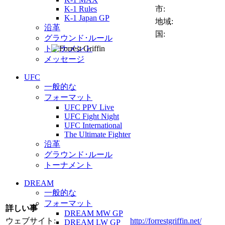
K-1 Rules
市:
K-1 Japan GP
地域:
沿革
国:
グラウンド･ルール
トーナメント
メッセージ
UFC
一般的な
フォーマット
UFC PPV Live
UFC Fight Night
UFC International
The Ultimate Fighter
沿革
グラウンド･ルール
トーナメント
DREAM
一般的な
フォーマット
詳しい事
DREAM MW GP
ウェブサイト:
http://forrestgriffin.net/
DREAM LW GP