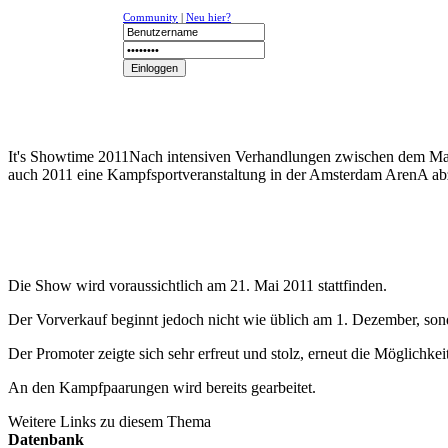
Community
|
Neu hier?
NEWS
K-1
UFC
DR
It's Showtime 2011
Nach intensiven Verhandlungen zwischen dem M
auch 2011 eine Kampfsportveranstaltung in der Amsterdam ArenA ab
Die Show wird voraussichtlich am 21. Mai 2011 stattfinden.
Der Vorverkauf beginnt jedoch nicht wie üblich am 1. Dezember, sond
Der Promoter zeigte sich sehr erfreut und stolz, erneut die Möglichke
An den Kampfpaarungen wird bereits gearbeitet.
Weitere Links zu diesem Thema
Datenbank