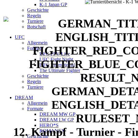
K-1 Japan GP
Geschichte
Regeln
Turniere
Botschaft
UFC
Allgemein
Formate
UFC PPV Live
UFC Fight Night
UFC International
The Ultimate Fighter
Geschichte
Regeln
Turniere
DREAM
Allgemein
Formate
DREAM MW GP
DREAM LW GP
HERO*S
12. Kampf - Turnier - F
ROMANEX
Geschichte