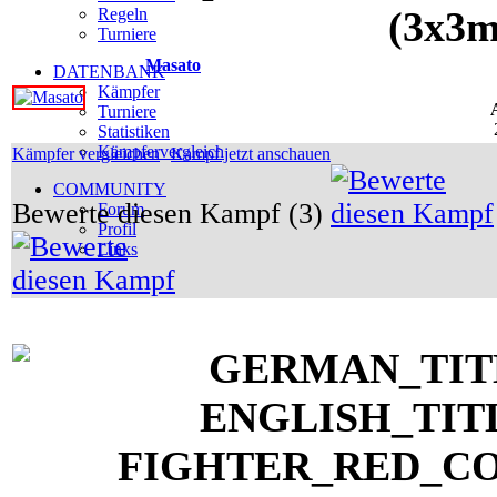
(3x3m
Regeln
Turniere
Masato
DATENBANK
Kämpfer
Turniere
Statistiken
Kämpfervergleich
Kämpfer vergleichen
Kampf jetzt anschauen
COMMUNITY
Bewerte diesen Kampf (3)
Forum
Profil
Links