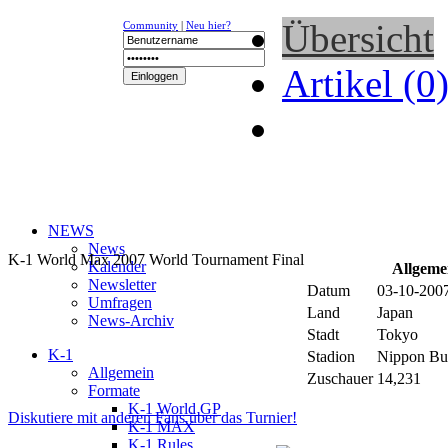
Übersicht
Community
|
Neu hier?
Artikel (0
NEWS
News
K-1 World Max 2007 World Tournament Final
Kalender
Allgeme
Newsletter
Datum
03-10-2007
Umfragen
Land
Japan
News-Archiv
Stadt
Tokyo
K-1
Stadion
Nippon Bu
Allgemein
Zuschauer
14,231
Formate
K-1 World GP
Diskutiere mit anderen Fans über das Turnier!
K-1 MAX
K-1 Rules