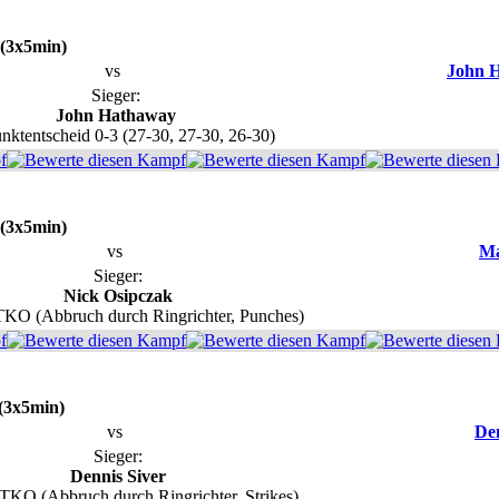
 (3x5min)
vs
John 
Sieger:
John Hathaway
nktentscheid 0-3 (27-30, 27-30, 26-30)
 (3x5min)
vs
Ma
Sieger:
Nick Osipczak
TKO (Abbruch durch Ringrichter, Punches)
 (3x5min)
vs
Den
Sieger:
Dennis Siver
TKO (Abbruch durch Ringrichter, Strikes)