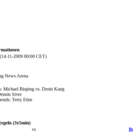
rmationen
 (14-11-2009 00:00 CET)
ng News Arena
: Michael Bisping vs. Denis Kang
ennis Siver
ends: Terry Etim
Regeln (3x5min)
vs
B