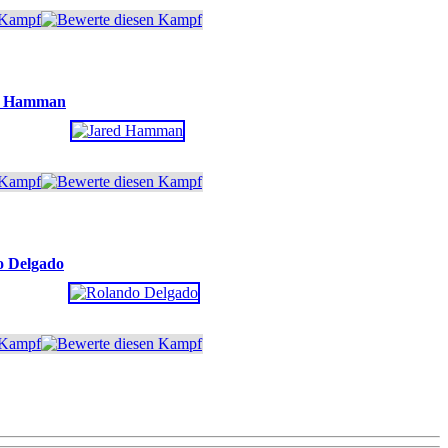
d Hamman
o Delgado