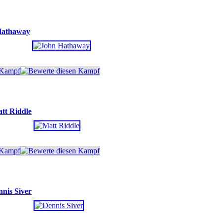
Hathaway
tt Riddle
nis Siver