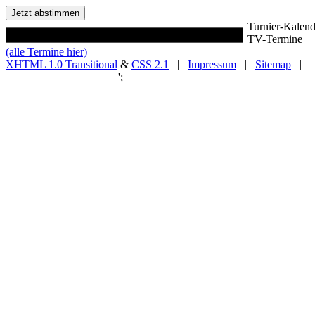
Turnier-Kalend
TV-Termine
(alle Termine hier)
XHTML 1.0 Transitional
&
CSS 2.1
|
Impressum
|
Sitemap
| |
';