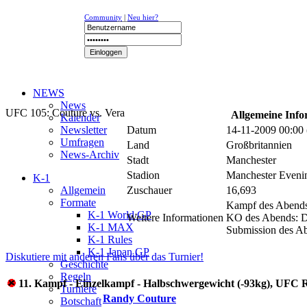
Community
|
Neu hier?
NEWS
News
UFC 105: Couture vs. Vera
Allgemeine Info
Kalender
Newsletter
Datum
14-11-2009 00:00
Umfragen
Land
Großbritannien
News-Archiv
Stadt
Manchester
Stadion
Manchester Eveni
K-1
Allgemein
Zuschauer
16,693
Formate
Kampf des Abends
K-1 World GP
Weitere Informationen
KO des Abends: D
K-1 MAX
Submission des Ab
K-1 Rules
K-1 Japan GP
Diskutiere mit anderen Fans über das Turnier!
Geschichte
Regeln
11. Kampf - Einzelkampf - Halbschwergewicht (-93kg), UFC 
Turniere
Randy Couture
Botschaft