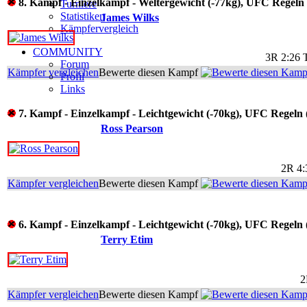
8. Kampf - Einzelkampf - Weltergewicht (-77kg), UFC Regeln
Turniere
Statistiken
James Wilks
Kämpfervergleich
COMMUNITY
3R 2:26 
Forum
Kämpfer vergleichen
Bewerte diesen Kampf
Profil
Links
7. Kampf - Einzelkampf - Leichtgewicht (-70kg), UFC Regeln
Ross Pearson
2R 4:
Kämpfer vergleichen
Bewerte diesen Kampf
6. Kampf - Einzelkampf - Leichtgewicht (-70kg), UFC Regeln
Terry Etim
2
Kämpfer vergleichen
Bewerte diesen Kampf