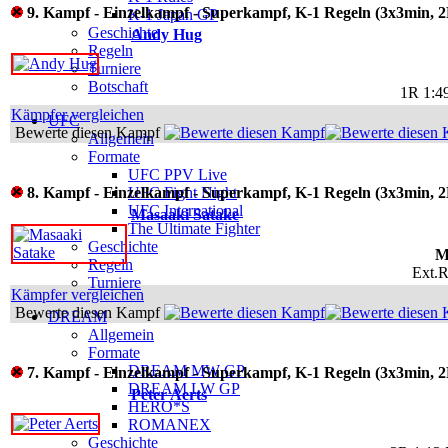
9. Kampf - Einzelkampf - Superkampf, K-1 Regeln (3x3min, 2
K-1 Japan GP
Geschichte
Andy Hug
Regeln
Turniere
Botschaft
1R 1:4
Kämpfer vergleichen
UFC
Bewerte diesen Kampf
Allgemein
Formate
UFC PPV Live
8. Kampf - Einzelkampf - Superkampf, K-1 Regeln (3x3min, 2
UFC Fight Night
UFC International
Masaaki Satake
The Ultimate Fighter
Geschichte
M
Regeln
Ext.R
Turniere
Kämpfer vergleichen
Bewerte diesen Kampf
DREAM
Allgemein
Formate
DREAM MW GP
7. Kampf - Einzelkampf - Superkampf, K-1 Regeln (3x3min, 2
DREAM LW GP
Peter Aerts
HERO*S
ROMANEX
Geschichte