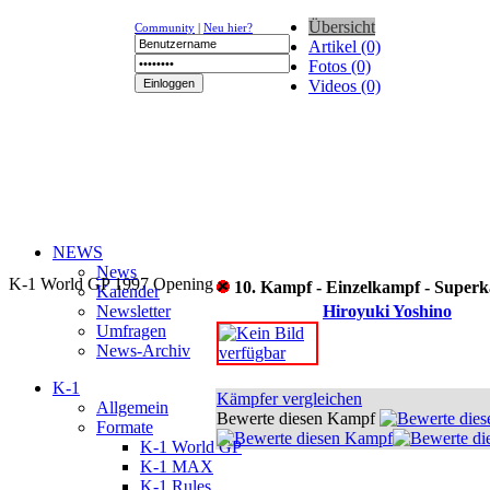
Übersicht
Community
|
Neu hier?
Artikel (0)
Fotos (0)
Videos (0)
NEWS
News
K-1 World GP 1997 Opening
10. Kampf - Einzelkampf - Super
Kalender
Newsletter
Hiroyuki Yoshino
Umfragen
News-Archiv
K-1
Kämpfer vergleichen
Allgemein
Bewerte diesen Kampf
Formate
K-1 World GP
K-1 MAX
K-1 Rules