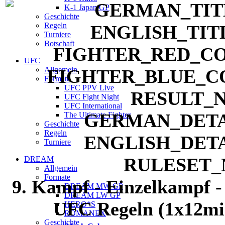
K-1 Japan GP
Geschichte
Regeln
Turniere
Botschaft
UFC
Allgemein
Formate
UFC PPV Live
UFC Fight Night
UFC International
The Ultimate Fighter
Geschichte
Regeln
Turniere
DREAM
Allgemein
Formate
9. Kampf - Einzelkampf -
DREAM MW GP
DREAM LW GP
UFC Regeln (1x12mi
HERO*S
ROMANEX
Geschichte