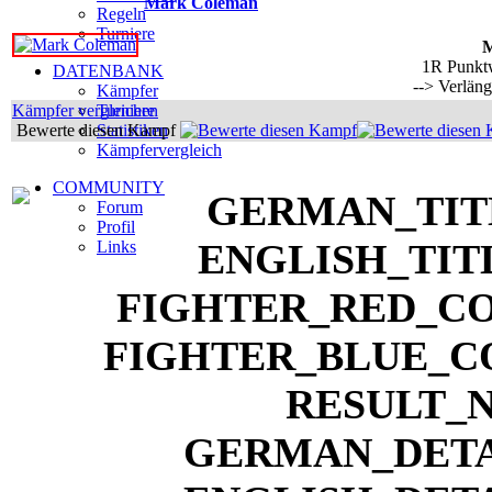
Mark Coleman
Regeln
Turniere
M
1R Punkt
DATENBANK
--> Verlän
Kämpfer
Kämpfer vergleichen
Turniere
Bewerte diesen Kampf
Statistiken
Kämpfervergleich
COMMUNITY
Forum
Profil
Links