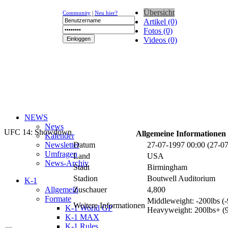
Übersicht
Community
|
Neu hier?
Artikel (0)
Fotos (0)
Videos (0)
NEWS
News
UFC 14: Showdown
Allgemeine Informationen
Kalender
Newsletter
Datum
27-07-1997 00:00 (27-0
Umfragen
Land
USA
News-Archiv
Stadt
Birmingham
Stadion
Boutwell Auditorium
K-1
Allgemein
Zuschauer
4,800
Formate
Middleweight: -200lbs (
Weitere Informationen
K-1 World GP
Heavyweight: 200lbs+ (
K-1 MAX
K-1 Rules