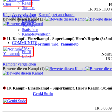
Regeln
H
Turniere
1R 0:16 TKO (
Kämpfer vergleichen
Kampf jetzt anschauen
DATENBANK
Bewerte diesen Kampf (2)
Kämpfer
Turniere
Statistiken
Kämpfervergleich
11. Kampf - Einzelkampf - Superkampf, Hero's Regeln (3x5mi
COMMUNITY
Norifumi 'Kid' Yamamoto
Forum
Profil
Norif
Links
1R 
Kämpfer vergleichen
Bewerte diesen Kampf (1)
10. Kampf - Einzelkampf - Superkampf, Hero's Regeln (3x5mi
Genki Sudo
1R 3:05 Au