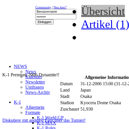
Übersicht
Community
|
Neu hier?
Artikel (1
NEWS
News
K-1 Premium 2006 Dynamite!!
Kalender
Allgemeine Informati
Newsletter
Datum
31-12-2006 15:00 (31-12
Umfragen
Land
Japan
News-Archiv
Stadt
Osaka
K-1
Stadion
Kyocera Dome Osaka
Allgemein
Zuschauer
51,930
Formate
K-1 World GP
Diskutiere mit anderen Fans über das Turnier!
K-1 MAX
K-1 Rules