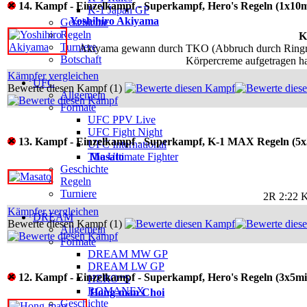
14. Kampf - Einzelkampf - Superkampf, Hero's Regeln (1x10m
K-1 Japan GP
Yoshihiro Akiyama
Geschichte
Regeln
K
Turniere
Akiyama gewann durch TKO (Abbruch durch Ringricht
Botschaft
Körpercreme aufgetragen hat
Kämpfer vergleichen
UFC
Bewerte diesen Kampf (1)
Allgemein
Formate
UFC PPV Live
UFC Fight Night
13. Kampf - Einzelkampf - Superkampf, K-1 MAX Regeln (5
UFC International
The Ultimate Fighter
Masato
Geschichte
Regeln
Turniere
2R 2:22 
Kämpfer vergleichen
DREAM
Bewerte diesen Kampf (1)
Allgemein
Formate
DREAM MW GP
DREAM LW GP
12. Kampf - Einzelkampf - Superkampf, Hero's Regeln (3x5mi
HERO*S
ROMANEX
Hong-man Choi
Geschichte