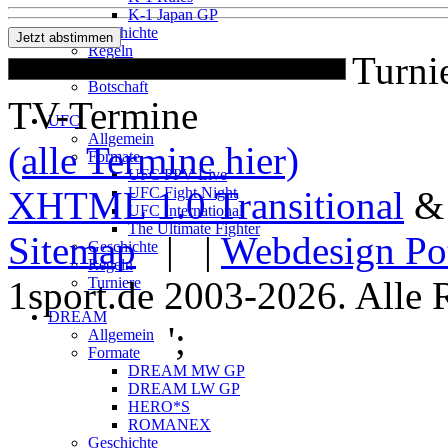
K-1 Japan GP
Geschichte
Regeln
Turni
Turniere
Botschaft
TV-Termine
UFC
Allgemein
(alle Termine hier)
Formate
UFC PPV Live
XHTML 1.0 Transitional
UFC Fight Night
UFC International
The Ultimate Fighter
Sitemap
| |
Webdesign Po
Geschichte
Regeln
1sport.de 2003-2026. Alle 
Turniere
DREAM
';
Allgemein
Formate
DREAM MW GP
DREAM LW GP
HERO*S
ROMANEX
Geschichte