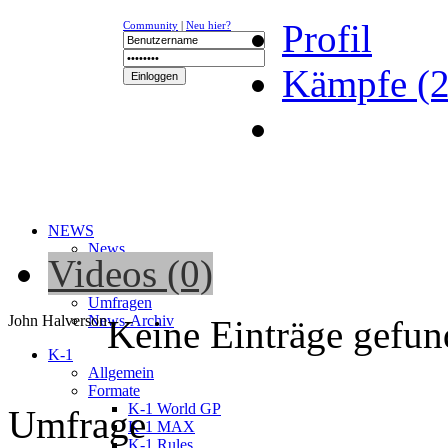
Profil
Community
|
Neu hier?
Kämpfe (2
NEWS
News
Videos (0)
Kalender
Newsletter
Umfragen
John Halverson
News-Archiv
Keine Einträge gefu
K-1
Allgemein
Formate
K-1 World GP
Umfrage
K-1 MAX
K-1 Rules