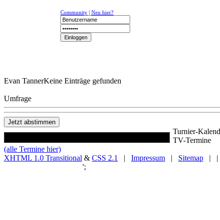
Community
|
Neu hier?
NEWS
K-1
UFC
DR
Evan Tanner
Keine Einträge gefunden
Umfrage
Turnier-Kalend
TV-Termine
(alle Termine hier)
XHTML 1.0 Transitional
&
CSS 2.1
|
Impressum
|
Sitemap
| |
';