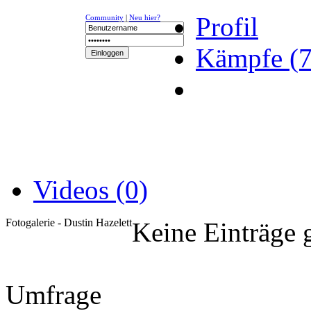
Profil
Community
|
Neu hier?
Kämpfe (7
NEWS
K-1
UFC
DR
Videos (0)
Fotogalerie - Dustin Hazelett
Keine Einträge 
Umfrage