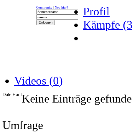
Profil
Community
|
Neu hier?
Kämpfe (3
NEWS
K-1
UFC
DR
Videos (0)
Dale Hartt
Keine Einträge gefund
Umfrage