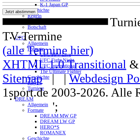
K-1 Japan GP
Geschichte
Regeln
Turni
Turniere
Botschaft
TV-Termine
UFC
Allgemein
(alle Termine hier)
Formate
UFC PPV Live
XHTML 1.0 Transitional
UFC Fight Night
UFC International
The Ultimate Fighter
Sitemap
| |
Webdesign Po
Geschichte
Regeln
1sport.de 2003-2026. Alle 
Turniere
DREAM
';
Allgemein
Formate
DREAM MW GP
DREAM LW GP
HERO*S
ROMANEX
Geschichte