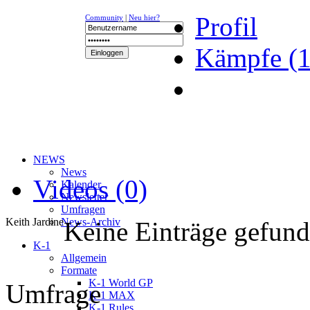
Profil
Community
|
Neu hier?
Kämpfe (1
NEWS
News
Videos (0)
Kalender
Newsletter
Umfragen
Keith Jardine
News-Archiv
Keine Einträge gefun
K-1
Allgemein
Formate
K-1 World GP
Umfrage
K-1 MAX
K-1 Rules