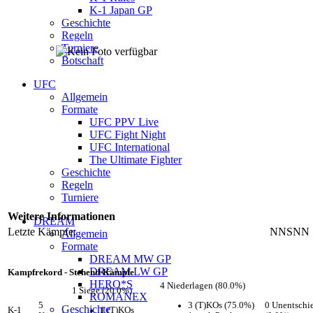
K-1 Japan GP
Geschichte
Regeln
Turniere
Botschaft
UFC
Allgemein
Formate
UFC PPV Live
UFC Fight Night
UFC International
The Ultimate Fighter
Geschichte
Regeln
Turniere
Weitere Informationen
DREAM
Letzte Kämpfe:
NNSNN
Allgemein
Formate
DREAM MW GP
DREAM LW GP
Kampfrekord - Stehend-Kämpfe
HERO*S
4 Niederlagen (80.0%)
1 Siege (20.0%)
ROMANEX
3 (T)KOs (75.0%)
5
0 Unentschi
Geschichte
1 (T)KOs
K-1