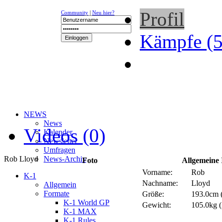
Profil
Community
|
Neu hier?
Kämpfe (5
NEWS
News
Videos (0)
Kalender
Newsletter
Umfragen
Rob Lloyd
News-Archiv
Foto
Allgemeine 
Vorname:
Rob
K-1
Nachname:
Lloyd
Allgemein
Formate
Größe:
193.0cm (
K-1 World GP
Gewicht:
105.0kg (
K-1 MAX
K-1 Rules