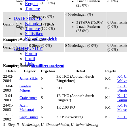
1 nach Punkten
Kämpfe
(0.0%)
(100.0%)
Regeln
(25.0%)
Turniere
4 Niederlagen (%)
1 Siege (20.0%)
DATENBANK
3 (T)KOs (75.0%)
5
0 Unentschi
Kämpfer
1 (T)KOs
Gesamt
1 nach Punkten
Kämpfe
(0.0%)
Turniere
(100.0%)
(25.0%)
Statistiken
Kämpfervergleich
Kampfrekord - MMA-Kämpfe
0
0 Unentschi
0 Siege (0.0%)
0 Niederlagen (0.0%)
Gesamt
COMMUNITY
Kämpfe
(0.0%)
Forum
Profil
Links
Kampfergebnisse
(detailliert anzeigen)
Daten
Gegner
Ergebnis
Detail
Regeln
22-02-
3R TKO (Abbruch durch
K-1 U
James Zikic
N
K-1
2004
Ringrichter)
Wolve
13-04-
Gordon
K-1 U
N
KO
K-1
2003
Minors
Birmi
13-04-
1R TKO (Abbruch durch
K-1 U
Craig Amer
S
K-1
2003
Ringarzt)
Birmi
24-01-
Azem
K-1 F
N
1R 2:03 KO
K-1
2003
Maksutaj
Marsei
17-11-
Gary Turner
N
5R Punktwertung
K-1
K-1 U
2002
S - Sieg, N - Niederlage, U - Unentschieden, K - keine Wertung