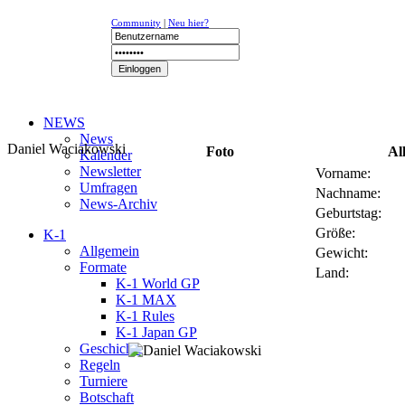
Community
|
Neu hier?
NEWS
News
Daniel Waciakowski
Foto
Al
Kalender
Newsletter
Vorname:
Umfragen
Nachname:
News-Archiv
Geburtstag:
Größe:
K-1
Allgemein
Gewicht:
Formate
Land:
K-1 World GP
K-1 MAX
K-1 Rules
K-1 Japan GP
Geschichte
Regeln
Turniere
Botschaft