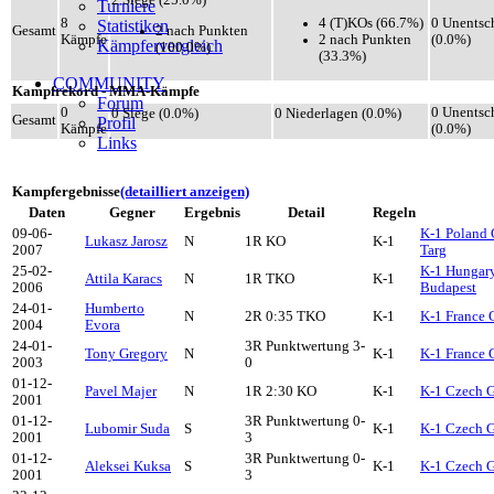
2 Siege (25.0%)
Turniere
4 (T)KOs (66.7%)
8
0 Unentsc
Statistiken
2 nach Punkten
Gesamt
2 nach Punkten
Kämpfe
(0.0%)
Kämpfervergleich
(100.0%)
(33.3%)
COMMUNITY
Kampfrekord - MMA-Kämpfe
Forum
0
0 Unentsc
0 Siege (0.0%)
0 Niederlagen (0.0%)
Gesamt
Profil
Kämpfe
(0.0%)
Links
Kampfergebnisse
(detailliert anzeigen)
Daten
Gegner
Ergebnis
Detail
Regeln
09-06-
K-1 Poland 
Lukasz Jarosz
N
1R KO
K-1
2007
Targ
25-02-
K-1 Hungary
Attila Karacs
N
1R TKO
K-1
2006
Budapest
24-01-
Humberto
N
2R 0:35 TKO
K-1
K-1 France 
2004
Evora
24-01-
3R Punktwertung 3-
Tony Gregory
N
K-1
K-1 France 
2003
0
01-12-
Pavel Majer
N
1R 2:30 KO
K-1
K-1 Czech G
2001
01-12-
3R Punktwertung 0-
Lubomir Suda
S
K-1
K-1 Czech G
2001
3
01-12-
3R Punktwertung 0-
Aleksei Kuksa
S
K-1
K-1 Czech G
2001
3