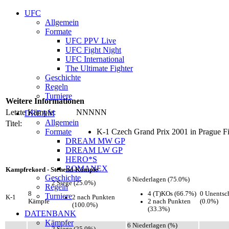
UFC
Allgemein
Formate
UFC PPV Live
UFC Fight Night
UFC International
The Ultimate Fighter
Geschichte
Regeln
Turniere
Weitere Informationen
Letzte Kämpfe:
NNNNN
DREAM
Allgemein
Titel:
Formate
K-1 Czech Grand Prix 2001 in Prague Fi
DREAM MW GP
DREAM LW GP
HERO*S
ROMANEX
Kampfrekord - Stehend-Kämpfe
Geschichte
6 Niederlagen (75.0%)
2 Siege (25.0%)
Regeln
4 (T)KOs (66.7%)
8
0 Unentsc
Turniere
2 nach Punkten
K-1
2 nach Punkten
Kämpfe
(0.0%)
(100.0%)
(33.3%)
DATENBANK
Kämpfer
6 Niederlagen (%)