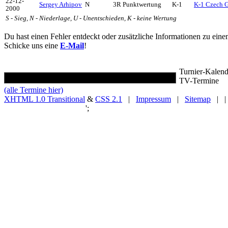
22-12-
Sergey Arhipov
N
3R Punktwertung
K-1
K-1 Czech G
2000
S - Sieg, N - Niederlage, U - Unentschieden, K - keine Wertung
Du hast einen Fehler entdeckt oder zusätzliche Informationen zu ein
Schicke uns eine
E-Mail
!
Turnier-Kalend
TV-Termine
(alle Termine hier)
XHTML 1.0 Transitional
&
CSS 2.1
|
Impressum
|
Sitemap
| |
';