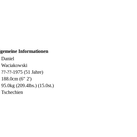
lgemeine Informationen
Daniel
Waciakowski
??-??-1975 (51 Jahre)
188.0cm (6" 2')
95.0kg (209.4lbs.) (15.0st.)
Tschechien