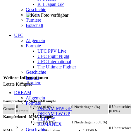
K-1 Japan GP
Geschichte
Regeln
Turniere
Botschaft
UFC
Allgemein
Formate
UFC PPV Live
UFC Fight Night
UFC International
The Ultimate Fighter
Geschichte
Regeln
Weitere Informationen
Turniere
Letzte Kämpfe:
DREAM
Allgemein
Kampfrekord - Stehend-Kämpfe
Formate
0
0 Unentschie
0 Siege (0.0%)
0 Niederlagen (%)
DREAM MW GP
Gesamt
Kämpfe
(0.0%)
DREAM LW GP
Kampfrekord - MMA-Kämpfe
HERO*S
1 Siege (50.0%)
1 Niederlagen (50.0%)
ROMANEX
2
0 Unentschie
Geschichte
1 Aufgaben
1 (T)KOs
MMA