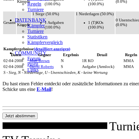
Kämpfe
(0.0%)
Regeln
(100.0%)
(100.0%)
Turniere
1 Siege (50.0%)
1 Niederlagen (50.0%)
DATENBANK
2
0 Unentschie
1 Aufgaben
1 (T)KOs
Gesamt
Kämpfe
(0.0%)
Kämpfer
(100.0%)
(100.0%)
Turniere
Statistiken
Kämpfervergleich
Kampfergebnisse
(detailliert anzeigen)
COMMUNITY
Daten
Gegner
Ergebnis
Detail
Regeln
Forum
02-04-2008
Matt Brown
N
1R KO
MMA
Profil
02-04-2008
David Roberts
S
Aufgabe (Armlock)
MMA
Links
S - Sieg, N - Niederlage, U - Unentschieden, K - keine Wertung
Du hast einen Fehler entdeckt oder zusätzliche Informationen zu ein
Schicke uns eine
E-Mail
!
Turni