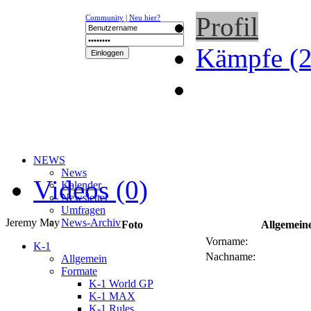
Profil
Community
|
Neu hier?
Kämpfe (2
NEWS
News
Videos (0)
Kalender
Newsletter
Umfragen
Jeremy May
News-Archiv
Foto
Allgemein
Vorname:
K-1
Nachname:
Allgemein
Formate
K-1 World GP
K-1 MAX
K-1 Rules