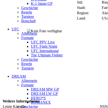
Stil:
Rin
K-1 Japan GP
Stadt:
Fai
Geschichte
Regeln
Region:
Ala
Turniere
Land:
US
Botschaft
UFC
Allgemein
Formate
UFC PPV Live
UFC Fight Night
UFC International
The Ultimate Fighter
Geschichte
Regeln
Turniere
DREAM
Allgemein
Formate
DREAM MW GP
DREAM LW GP
HERO*S
Weitere Informationen
ROMANEX
Letzte Kämpfe:
NSN
Geschichte