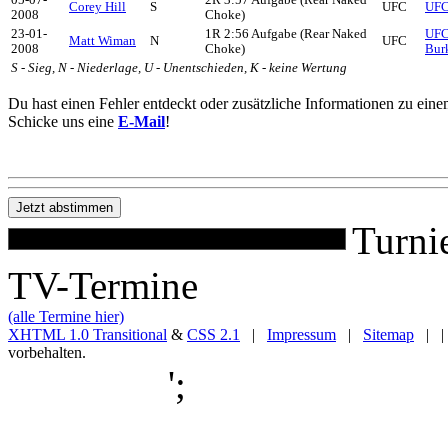
05-07-
2R 3:57 Aufgabe (Rear Naked
Corey Hill
S
UFC
UFC 
2008
Choke)
23-01-
1R 2:56 Aufgabe (Rear Naked
UFC 
Matt Wiman
N
UFC
2008
Choke)
Bur
S - Sieg, N - Niederlage, U - Unentschieden, K - keine Wertung
Du hast einen Fehler entdeckt oder zusätzliche Informationen zu ein
Schicke uns eine
E-Mail
!
Turni
TV-Termine
(alle Termine hier)
XHTML 1.0 Transitional
&
CSS 2.1
|
Impressum
|
Sitemap
| |
vorbehalten.
';