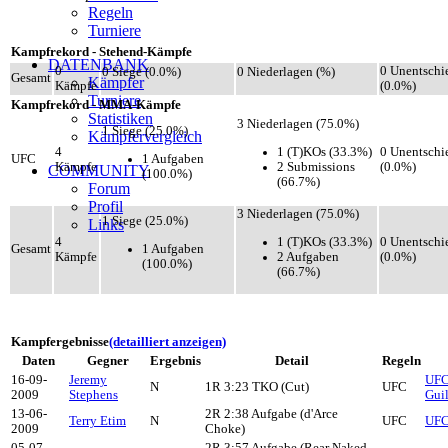
Regeln
Turniere
Kampfrekord - Stehend-Kämpfe
DATENBANK
0
0 Unentschi
0 Siege (0.0%)
0 Niederlagen (%)
Gesamt
Kämpfer
Kämpfe
(0.0%)
Turniere
Kampfrekord - MMA-Kämpfe
Statistiken
3 Niederlagen (75.0%)
1 Siege (25.0%)
Kämpfervergleich
1 (T)KOs (33.3%)
4
0 Unentschi
1 Aufgaben
UFC
2 Submissions
Kämpfe
(0.0%)
COMMUNITY
(100.0%)
(66.7%)
Forum
Profil
3 Niederlagen (75.0%)
1 Siege (25.0%)
Links
1 (T)KOs (33.3%)
4
0 Unentschi
1 Aufgaben
Gesamt
2 Aufgaben
Kämpfe
(0.0%)
(100.0%)
(66.7%)
Kampfergebnisse
(detailliert anzeigen)
Daten
Gegner
Ergebnis
Detail
Regeln
16-09-
Jeremy
UFC 
N
1R 3:23 TKO (Cut)
UFC
2009
Stephens
Guil
13-06-
2R 2:38 Aufgabe (d'Arce
Terry Etim
N
UFC
UFC
2009
Choke)