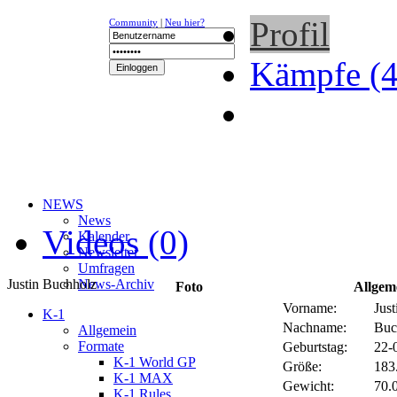
Profil
Community
|
Neu hier?
Kämpfe (4
NEWS
News
Videos (0)
Kalender
Newsletter
Umfragen
Justin Buchholz
News-Archiv
Foto
Allgem
Vorname:
Just
K-1
Nachname:
Buc
Allgemein
Formate
Geburtstag:
22-
K-1 World GP
Größe:
183
K-1 MAX
Gewicht:
70.0
K-1 Rules