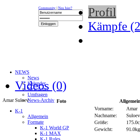
Profil
Community
|
Neu hier?
Kämpfe (2
NEWS
News
Videos (0)
Kalender
Newsletter
Umfragen
Amar Suloev
News-Archiv
Foto
Allgemein
Vorname:
Amar
K-1
Nachname:
Suloev
Allgemein
Formate
Größe:
175.0c
K-1 World GP
Gewicht:
91.0kg 
K-1 MAX
K-1 Rules