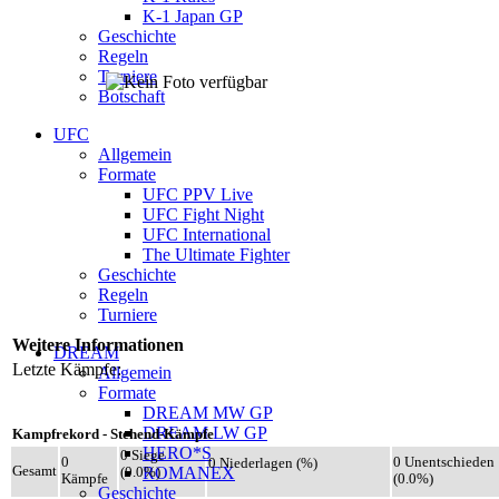
K-1 Japan GP
Geschichte
Regeln
Turniere
Botschaft
UFC
Allgemein
Formate
UFC PPV Live
UFC Fight Night
UFC International
The Ultimate Fighter
Geschichte
Regeln
Turniere
Weitere Informationen
DREAM
Letzte Kämpfe:
Allgemein
Formate
DREAM MW GP
DREAM LW GP
Kampfrekord - Stehend-Kämpfe
HERO*S
0 Siege
0
0 Unentschieden
0 Niederlagen (%)
Gesamt
ROMANEX
(0.0%)
Kämpfe
(0.0%)
Geschichte