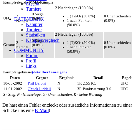
Kampfrekord - MMA-Kämpfe
Regeln
2 Niederlagen (100.0%)
Turniere
0 Siege
1 (T)KOs (50.0%)
2
0 Unentschieden
UFC
DATENBANK
(0.0%)
1 nach Punkten
Kämpfe
(0.0%)
Kämpfer
(50.0%)
Turniere
Statistiken
2 Niederlagen (100.0%)
Kämpfervergleich
0 Siege
1 (T)KOs (50.0%)
2
0 Unentschieden
Gesamt
(0.0%)
1 nach Punkten
Kämpfe
(0.0%)
COMMUNITY
(50.0%)
Forum
Profil
Links
Kampfergebnisse
(detailliert anzeigen)
Daten
Gegner
Ergebnis
Detail
Regel
10-05-2002
Phil Baroni
N
1R 2:55 KO
UFC
11-01-2002
Chuck Liddell
N
3R Punktwertung 3-0
UFC
S - Sieg, N - Niederlage, U - Unentschieden, K - keine Wertung
Du hast einen Fehler entdeckt oder zusätzliche Informationen zu ein
Schicke uns eine
E-Mail
!