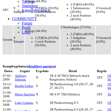
Turniere
4 Siege (44.4%)
2 (T)KOs (40.0%)
Statistiken
2 (T)KOs (50.0%)
1 Submissions
9
0 Unentsc
UFC
Kämpfervergleich
2 nach Punkten
(20.0%)
Kämpfe
(0.0%)
(50.0%)
2 nach Punkten
COMMUNITY
(40.0%)
Forum
Profil
5 Niederlagen (55.6%)
4 Siege (44.4%)
Links
2 (T)KOs (40.0%)
2 (T)KOs (50.0%)
1 Aufgaben
9
0 Unentsc
Gesamt
2 nach Punkten
(20.0%)
Kämpfe
(0.0%)
(50.0%)
2 nach Punkten
(40.0%)
Kampfergebnisse
(detailliert anzeigen)
Daten
Gegner
Ergebnis
Detail
Regeln
07-02-
Anthony
1R 4:39 TKO (Abbruch durch
UF
N
UFC
2009
Johnson
Ringrichter, Strikes)
St
10-12-
3R Punktwertung 3-0 (30-27, 30-
UF
Brodie Farber
S
UFC
2008
27, 30-27)
th
21-06-
Diego Sanchez
N
3R 4:07 TKO (Strikes)
UFC
Th
2008
01-03-
Luke Cummo
S
3R Punktwertung 0-3
UFC
UF
2008
12-06-
3R Punktwertung 0-3 (28-29, 27-
UF