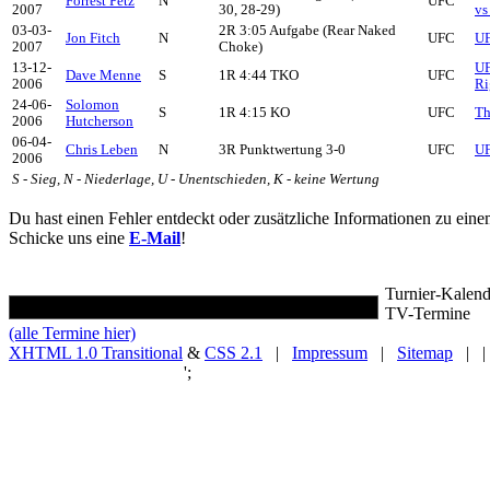
Forrest Petz
N
UFC
2007
30, 28-29)
vs
03-03-
2R 3:05 Aufgabe (Rear Naked
Jon Fitch
N
UFC
UF
2007
Choke)
13-12-
UF
Dave Menne
S
1R 4:44 TKO
UFC
2006
Ri
24-06-
Solomon
S
1R 4:15 KO
UFC
Th
2006
Hutcherson
06-04-
Chris Leben
N
3R Punktwertung 3-0
UFC
UF
2006
S - Sieg, N - Niederlage, U - Unentschieden, K - keine Wertung
Du hast einen Fehler entdeckt oder zusätzliche Informationen zu ein
Schicke uns eine
E-Mail
!
Turnier-Kalend
TV-Termine
(alle Termine hier)
XHTML 1.0 Transitional
&
CSS 2.1
|
Impressum
|
Sitemap
| |
';