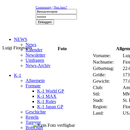
Community
|
Neu hier?
NEWS
News
Luigi Fioravanti
Foto
Allgem
Kalender
Newsletter
Vorname:
Lui
Umfragen
Nachname:
Fio
News-Archiv
Geburtstag:
22-
Größe:
173
K-1
Allgemein
Gewicht:
77.0
Formate
Club:
Ame
K-1 World GP
Stil:
M
K-1 MAX
Stadt:
St.
K-1 Rules
K-1 Japan GP
Region:
Flo
Geschichte
Land:
US
Regeln
Turniere
Botschaft