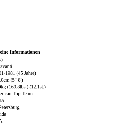
eine Informationen
gi
ravanti
01-1981 (45 Jahre)
.0cm (5" 8')
kg (169.8lbs.) (12.1st.)
rican Top Team
MA
 Petersburg
rida
A