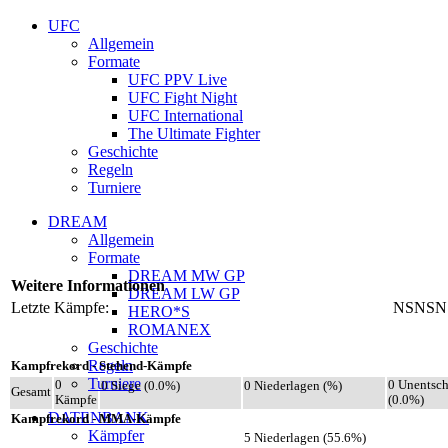
UFC
Allgemein
Formate
UFC PPV Live
UFC Fight Night
UFC International
The Ultimate Fighter
Geschichte
Regeln
Turniere
DREAM
Allgemein
Formate
DREAM MW GP
Weitere Informationen
DREAM LW GP
Letzte Kämpfe:
NSNSN
HERO*S
ROMANEX
Geschichte
Regeln
Kampfrekord - Stehend-Kämpfe
Turniere
0
0 Unentsc
0 Siege (0.0%)
0 Niederlagen (%)
Gesamt
Kämpfe
(0.0%)
DATENBANK
Kampfrekord - MMA-Kämpfe
Kämpfer
5 Niederlagen (55.6%)