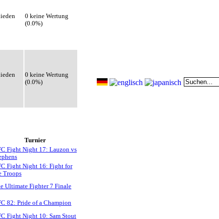
hieden
0 keine Wertung
(0.0%)
hieden
0 keine Wertung
(0.0%)
Turnier
C Fight Night 17: Lauzon vs
ephens
C Fight Night 16: Fight for
e Troops
e Ultimate Fighter 7 Finale
C 82: Pride of a Champion
C Fight Night 10: Sam Stout