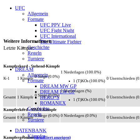
UFC
Allgemein
Formate
UFC PPV Live
UFC Fight Night
UFC International
Weitere Informationen
The Ultimate Fighter
Geschichte
Letzte Kämpfe:
Regeln
Turniere
Kampfrekord - Stehend-Kämpfe
DREAM
1 Niederlagen (100.0%)
Allgemein
0 Siege (0.0%)
K-1
1 Kämpfe
0 Unentschieden (0
Formate
1 (T)KOs (100.0%)
DREAM MW GP
1 Niederlagen (%)
DREAM LW GP
0 Siege (0.0%)
HERO*S
Gesamt
1 Kämpfe
0 Unentschieden (0
1 (T)KOs (100.0%)
ROMANEX
Geschichte
Kampfrekord - MMA-Kämpfe
Regeln
0 Siege (0.0%)
0 Niederlagen (0.0%)
Gesamt
0 Kämpfe
0 Unentschieden (0
Turniere
DATENBANK
Kämpfer
Kampfergebnisse
(detailliert anzeigen)