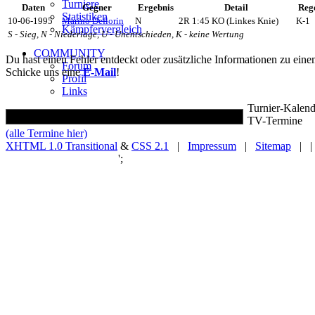
Turniere
Daten
Gegner
Ergebnis
Detail
Reg
Statistiken
10-06-1995
Marino Deflorin
N
2R 1:45 KO (Linkes Knie)
K-1
Kämpfervergleich
S - Sieg, N - Niederlage, U - Unentschieden, K - keine Wertung
COMMUNITY
Du hast einen Fehler entdeckt oder zusätzliche Informationen zu ein
Forum
Schicke uns eine
E-Mail
!
Profil
Links
Turnier-Kalend
TV-Termine
(alle Termine hier)
XHTML 1.0 Transitional
&
CSS 2.1
|
Impressum
|
Sitemap
| |
';