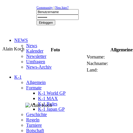
Community
|
Neu hier?
NEWS
News
Alain Koch
Foto
Allgemeine
Kalender
Newsletter
Vorname:
Umfragen
Nachname:
News-Archiv
Land:
K-1
Allgemein
Formate
K-1 World GP
K-1 MAX
K-1 Rules
K-1 Japan GP
Geschichte
Regeln
Turniere
Botschaft