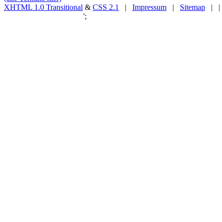
XHTML 1.0 Transitional
&
CSS 2.1
|
Impressum
|
Sitemap
| |
';