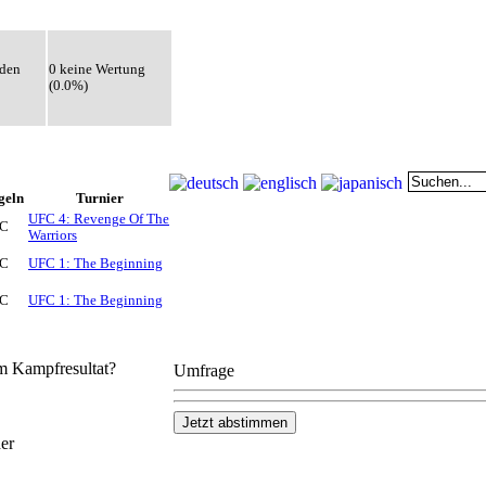
eden
0 keine Wertung
(0.0%)
geln
Turnier
UFC 4: Revenge Of The
C
Warriors
C
UFC 1: The Beginning
C
UFC 1: The Beginning
em Kampfresultat?
Umfrage
er