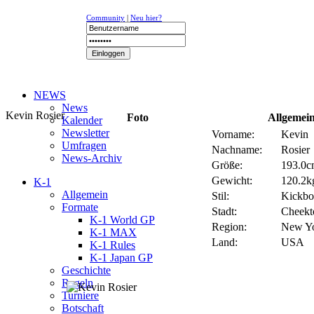
Community
|
Neu hier?
NEWS
News
Kevin Rosier
Foto
Allgemein
Kalender
Newsletter
Vorname:
Kevin
Umfragen
Nachname:
Rosier
News-Archiv
Größe:
193.0cm
Gewicht:
120.2kg
K-1
Allgemein
Stil:
Kickbo
Formate
Stadt:
Cheek
K-1 World GP
Region:
New Y
K-1 MAX
Land:
USA
K-1 Rules
K-1 Japan GP
Geschichte
Regeln
Turniere
Botschaft