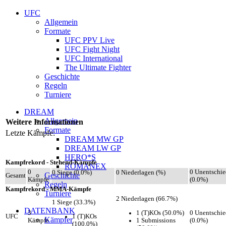
UFC
Allgemein
Formate
UFC PPV Live
UFC Fight Night
UFC International
The Ultimate Fighter
Geschichte
Regeln
Turniere
DREAM
Allgemein
Weitere Informationen
Formate
Letzte Kämpfe:
DREAM MW GP
DREAM LW GP
HERO*S
Kampfrekord - Stehend-Kämpfe
ROMANEX
0
0 Unentschi
0 Siege (0.0%)
0 Niederlagen (%)
Geschichte
Gesamt
Kämpfe
(0.0%)
Regeln
Kampfrekord - MMA-Kämpfe
Turniere
2 Niederlagen (66.7%)
1 Siege (33.3%)
DATENBANK
1 (T)KOs (50.0%)
3
0 Unentschi
1 (T)KOs
UFC
Kämpfer
1 Submissions
Kämpfe
(0.0%)
(100.0%)