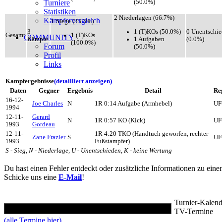
(50.0%)
Turniere
Statistiken
2 Niederlagen (66.7%)
Kämpfervergleich
1 Siege (33.3%)
1 (T)KOs (50.0%)
3
0 Unentschi
1 (T)KOs
Gesamt
COMMUNITY
1 Aufgaben
Kämpfe
(0.0%)
(100.0%)
Forum
(50.0%)
Profil
Links
Kampfergebnisse
(detailliert anzeigen)
Daten
Gegner
Ergebnis
Detail
Re
16-12-
Joe Charles
N
1R 0:14 Aufgabe (Armhebel)
UF
1994
12-11-
Gerard
N
1R 0:57 KO (Kick)
UF
1993
Gordeau
12-11-
1R 4:20 TKO (Handtuch geworfen, rechter
Zane Frazier
S
UF
1993
Fußstampfer)
S - Sieg, N - Niederlage, U - Unentschieden, K - keine Wertung
Du hast einen Fehler entdeckt oder zusätzliche Informationen zu ein
Schicke uns eine
E-Mail
!
Turnier-Kalend
TV-Termine
(alle Termine hier)