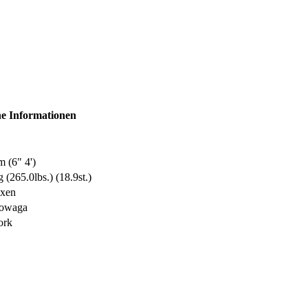
e Informationen
 (6" 4')
 (265.0lbs.) (18.9st.)
xen
towaga
ork