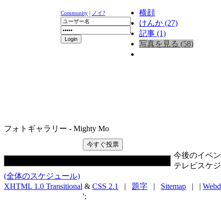
横顔
Community
|
ノイ?
けんか (27)
記事 (1)
写真を見る (58)
ニュース
K-1
UFC
DR
フォトギャラリー - Mighty Mo
今後のイベン
テレビスケジ
(全体のスケジュール)
XHTML 1.0 Transitional
&
CSS 2.1
|
題字
|
Sitemap
| |
Webd
';