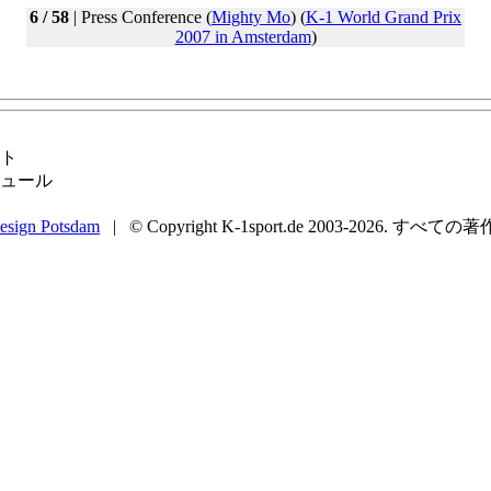
6 / 58
| Press Conference (
Mighty Mo
) (
K-1 World Grand Prix
2007 in Amsterdam
)
ト
ュール
esign Potsdam
| © Copyright K-1sport.de 2003-2026. すべての