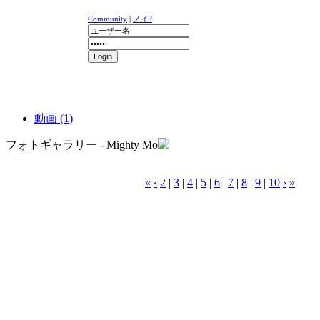
Community
|
ノイ?
ニュース
K-1
UFC
DR
動画 (1)
フォトギャラリー - Mighty Mo
«
‹
2
|
3
|
4
|
5
|
6
|
7
|
8
|
9
|
10
›
»