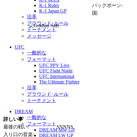
K-1 Rules
バックボーン:
K-1 Japan GP
国:
沿革
グラウンド･ルール
トーナメント
メッセージ
UFC
一般的な
フォーマット
UFC PPV Live
UFC Fight Night
UFC International
The Ultimate Fighter
沿革
グラウンド･ルール
トーナメント
DREAM
一般的な
詳しい事
フォーマット
最後の戦い:
SNNNS
DREAM MW GP
入り口の音楽:
DREAM LW GP