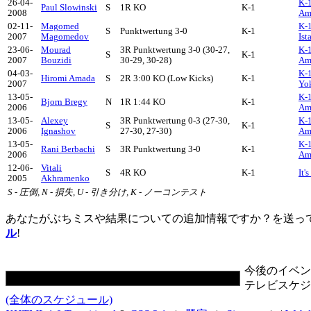
26-04-
K-1
Paul Slowinski
S
1R KO
K-1
2008
Am
02-11-
Magomed
K-1
S
Punktwertung 3-0
K-1
2007
Magomedov
Ist
23-06-
Mourad
3R Punktwertung 3-0 (30-27,
K-1
S
K-1
2007
Bouzidi
30-29, 30-28)
Am
04-03-
K-1
Hiromi Amada
S
2R 3:00 KO (Low Kicks)
K-1
2007
Yo
13-05-
K-1
Bjorn Bregy
N
1R 1:44 KO
K-1
2006
Am
13-05-
Alexey
3R Punktwertung 0-3 (27-30,
K-1
S
K-1
2006
Ignashov
27-30, 27-30)
Am
13-05-
K-1
Rani Berbachi
S
3R Punktwertung 3-0
K-1
2006
Am
12-06-
Vitali
S
4R KO
K-1
It'
2005
Akhramenko
S - 圧倒, N - 損失, U - 引き分け, K - ノーコンテスト
あなたがぶちミスや結果についての追加情報ですか？を送っ
ル
!
今後のイベン
テレビスケジ
(全体のスケジュール)