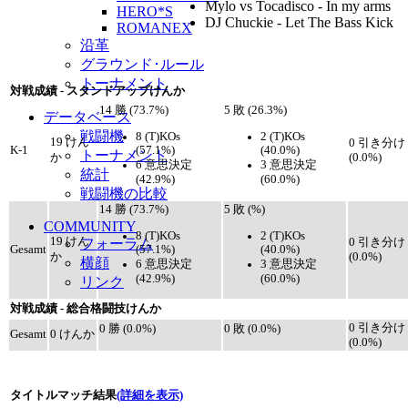
Mylo vs Tocadisco - In my arms
HERO*S
DJ Chuckie - Let The Bass Kick
ROMANEX
沿革
グラウンド･ルール
トーナメント
対戦成績 - スタンドアップけんか
14 勝 (73.7%)
5 敗 (26.3%)
データベース
戦闘機
8 (T)KOs
2 (T)KOs
19 けん
0 引き分け
(57.1%)
(40.0%)
K-1
トーナメント
か
(0.0%)
6 意思決定
3 意思決定
統計
(42.9%)
(60.0%)
戦闘機の比較
14 勝 (73.7%)
5 敗 (%)
COMMUNITY
8 (T)KOs
2 (T)KOs
19 けん
フォーラム
0 引き分け
(57.1%)
(40.0%)
Gesamt
か
(0.0%)
横顔
6 意思決定
3 意思決定
(42.9%)
(60.0%)
リンク
対戦成績 - 総合格闘技けんか
0 引き分け
0 勝 (0.0%)
0 敗 (0.0%)
Gesamt
0 けんか
(0.0%)
タイトルマッチ結果
(詳細を表示)