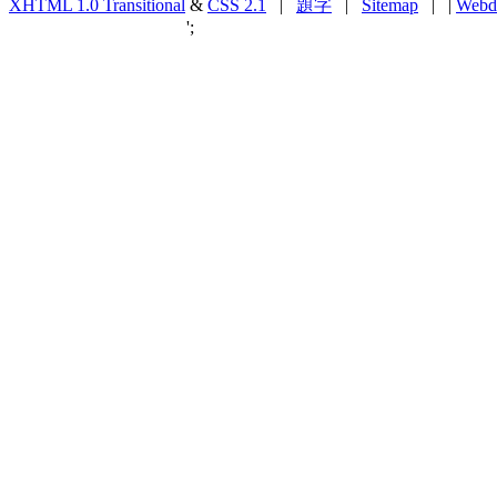
XHTML 1.0 Transitional
&
CSS 2.1
|
題字
|
Sitemap
| |
Webd
';