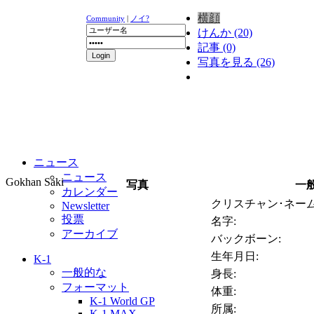
横顔
Community
|
ノイ?
けんか (20)
記事 (0)
写真を見る (26)
ニュース
ニュース
Gokhan Saki
写真
一
カレンダー
クリスチャン･ネーム
Newsletter
投票
名字:
アーカイブ
バックボーン:
生年月日:
K-1
一般的な
身長:
フォーマット
体重:
K-1 World GP
所属:
K-1 MAX