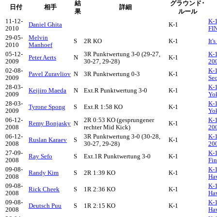
結
グラウンド･
日付
相手
詳細
果
ルール
11-12-
K-
Daniel Ghita
K-1
2010
FI
29-05-
Melvin
S
2R KO
K-1
It'
2010
Manhoef
05-12-
3R Punktwertung 3-0 (29-27,
K-
Peter Aerts
N
K-1
2009
30-27, 29-28)
20
02-08-
K-1
Pavel Zuravliov
N
3R Punktwertung 0-3
K-1
2009
Se
28-03-
K-1
Keijiro Maeda
N
Ext.R Punktwertung 3-0
K-1
2009
Yo
28-03-
K-1
Tyrone Spong
S
Ext.R 1:58 KO
K-1
2009
Yo
06-12-
2R 0:53 KO (gesprungener
K-
Remy Bonjasky
N
K-1
2008
rechter Mid Kick)
20
06-12-
3R Punktwertung 3-0 (30-28,
K-
Ruslan Karaev
S
K-1
2008
30-27, 29-28)
20
27-09-
K-1
Ray Sefo
S
Ext.1R Punktwertung 3-0
K-1
2008
Fin
09-08-
K-1
Randy Kim
S
2R 1:39 KO
K-1
2008
Ha
09-08-
K-1
Rick Cheek
S
1R 2:36 KO
K-1
2008
Ha
09-08-
K-1
Deutsch Puu
S
1R 2:15 KO
K-1
2008
Ha