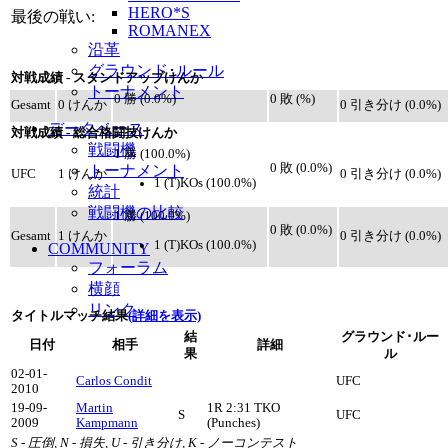
HERO*S
最後の戦い:
ROMANEX
沿革
グラウンド･ルール
対戦成績 - スタンドアップけんか
トーナメント
0 勝 (0.0%)
0 敗 (%)
Gesamt
0 けんか
0 引き分け (0.0%)
データベース
対戦成績 - 総合格闘技けんか
戦闘機
1 勝 (100.0%)
0 敗 (0.0%)
トーナメント
UFC
1 けんか
0 引き分け (0.0%)
1 (T)KOs (100.0%)
統計
戦闘機の比較
1 勝 (100.0%)
0 敗 (0.0%)
Gesamt
1 けんか
0 引き分け (0.0%)
1 (T)KOs (100.0%)
COMMUNITY
フォーラム
横顔
リンク
タイトルマッチ結果
(詳細を表示)
結
グラウンド･ルー
日付
相手
詳細
果
ル
02-01-
Carlos Condit
UFC
2010
19-09-
Martin
1R 2:31 TKO
S
UFC
2009
Kampmann
(Punches)
S - 圧倒, N - 損失, U - 引き分け, K - ノーコンテスト