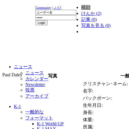
横顔
Community
|
ノイ?
けんか (2)
記事 (0)
写真を見る (0)
ニュース
ニュース
Paul Daley
写真
一
カレンダー
クリスチャン･ネーム:
Newsletter
投票
名字:
アーカイブ
バックボーン:
生年月日:
K-1
一般的な
身長:
フォーマット
体重:
K-1 World GP
所属:
K-1 MAX