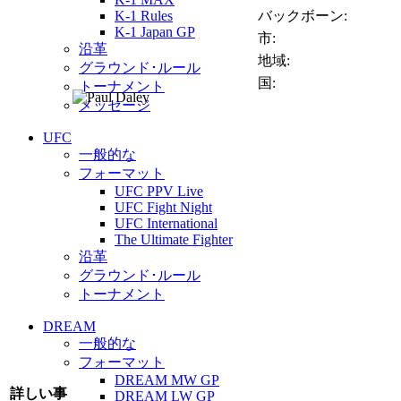
K-1 Rules
バックボーン:
K-1 Japan GP
市:
沿革
地域:
グラウンド･ルール
国:
トーナメント
メッセージ
UFC
一般的な
フォーマット
UFC PPV Live
UFC Fight Night
UFC International
The Ultimate Fighter
沿革
グラウンド･ルール
トーナメント
DREAM
一般的な
フォーマット
DREAM MW GP
詳しい事
DREAM LW GP