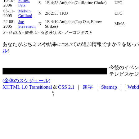
10-10-
Forrest
S
1R 4:58 Aufgabe (Guillotine Choke)
UFC
2006
Petz
05-11-
Melvin
N
2R 2:55 TKO
UFC
2005
Guillard
22-08-
Joe
1R 4:10 Aufgabe (Tap Out, Elbow
N
MMA
2005
Stevenson
Strikes)
S - 圧倒, N - 損失, U - 引き分け, K - ノーコンテスト
あなたがぶちミスや結果についての追加情報ですか？を送っ
ル
!
今後のイベン
テレビスケジ
(全体のスケジュール)
XHTML 1.0 Transitional
&
CSS 2.1
|
題字
|
Sitemap
| |
Webd
';