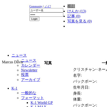
横顔
Community
|
ノイ?
けんか (13)
記事 (0)
写真を見る (0)
ニュース
ニュース
Marcus Davis
写真
一
カレンダー
クリスチャン･ネーム
Newsletter
投票
名字:
アーカイブ
バックボーン:
生年月日:
K-1
一般的な
身長:
フォーマット
体重:
K-1 World GP
バックボーン:
K-1 MAX