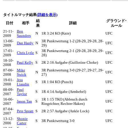
タイトルマッチ結果
(詳細を表示)
結
グラウンド･
日付
相手
詳細
果
ルール
21-11-
Ben
N
1R 3:24 KO (Knie)
UFC
2009
Saunders
13-06-
3R Punktwertung 1-2 (28-29, 29-28, 28-
Dan Hardy
N
UFC
2009
29)
17-01-
3R Punktwertung 2-1 (29-28, 28-29, 29-
Chris Lytle
S
UFC
2009
28)
18-10-
Paul Kelly
S
2R 2:16 Aufgabe (Guillotine Choke)
UFC
2008
07-06-
Mike
3R Punktwertung 3-0 (29-27, 29-27, 29-
N
UFC
2008
Swick
27)
19-01-
Jess
S
1R 1:04 KO (Punch)
UFC
2008
Liaudin
08-09-
Paul
S
1R 4:14 Aufgabe (Armhebel)
UFC
2007
Taylor
16-06-
1R 1:15 TKO (Abbruch durch
Jason Tan
S
UFC
2007
Ringrichter, Rechter Haken)
07-04-
Pete Spratt
S
2R 2:57 Aufgabe (Ankle Lock)
UFC
2007
13-12-
Shonie
S
3R Punktwertung 3-0
UFC
2006
Carter