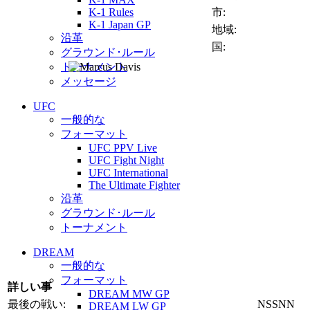
K-1 Rules
市:
K-1 Japan GP
地域:
沿革
国:
グラウンド･ルール
トーナメント
メッセージ
UFC
一般的な
フォーマット
UFC PPV Live
UFC Fight Night
UFC International
The Ultimate Fighter
沿革
グラウンド･ルール
トーナメント
DREAM
一般的な
フォーマット
詳しい事
DREAM MW GP
最後の戦い:
NSSNN
DREAM LW GP