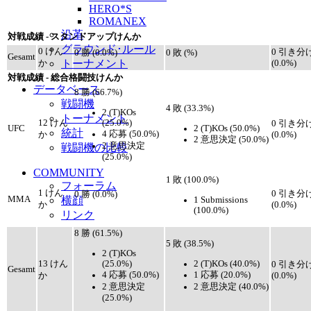
HERO*S
ROMANEX
沿革
対戦成績 - スタンドアップけんか
グラウンド･ルール
0 けん
0 引き分
0 勝 (0.0%)
0 敗 (%)
Gesamt
トーナメント
か
(0.0%)
対戦成績 - 総合格闘技けんか
データベース
8 勝 (66.7%)
戦闘機
4 敗 (33.3%)
2 (T)KOs
トーナメント
(25.0%)
12 けん
0 引き分
2 (T)KOs (50.0%)
UFC
統計
4 応募 (50.0%)
か
(0.0%)
2 意思決定 (50.0%)
2 意思決定
戦闘機の比較
(25.0%)
COMMUNITY
1 敗 (100.0%)
フォーラム
1 けん
0 引き分
0 勝 (0.0%)
MMA
横顔
1 Submissions
か
(0.0%)
(100.0%)
リンク
8 勝 (61.5%)
5 敗 (38.5%)
2 (T)KOs
(25.0%)
2 (T)KOs (40.0%)
13 けん
0 引き分
Gesamt
4 応募 (50.0%)
1 応募 (20.0%)
か
(0.0%)
2 意思決定
2 意思決定 (40.0%)
(25.0%)