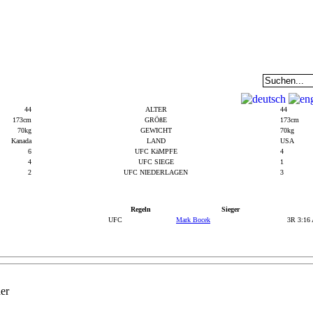
EAM
DATENBANK
COMMUNITY
44
ALTER
44
173cm
GRÖßE
173cm
70kg
GEWICHT
70kg
Kanada
LAND
USA
6
UFC KäMPFE
4
4
UFC SIEGE
1
2
UFC NIEDERLAGEN
3
Regeln
Sieger
UFC
Mark Bocek
3R 3:16 
er