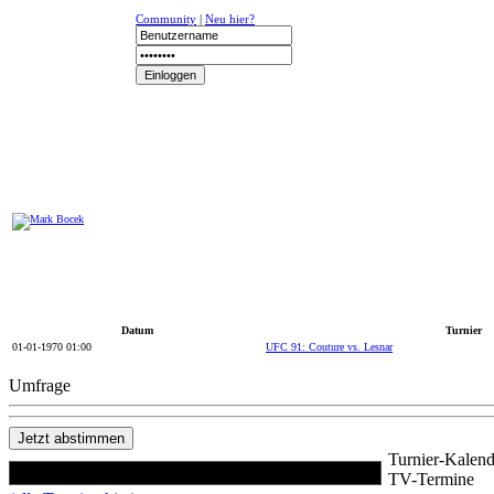
Community
|
Neu hier?
NEWS
K-1
UFC
DR
Datum
Turnier
01-01-1970 01:00
UFC 91: Couture vs. Lesnar
Umfrage
Turnier-Kalend
TV-Termine