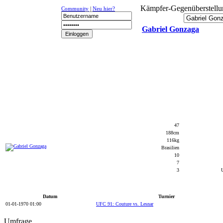
Kämpfer-Gegenüberstellu
Community
|
Neu hier?
Gabriel Gonzaga
NEWS
K-1
UFC
DR
47
188cm
116kg
Brasilien
10
7
3
Datum
Turnier
01-01-1970 01:00
UFC 91: Couture vs. Lesnar
Umfrage