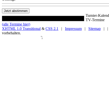
Turnier-Kalend
TV-Termine
(alle Termine hier)
XHTML 1.0 Transitional
&
CSS 2.1
|
Impressum
|
Sitemap
| |
vorbehalten.
';