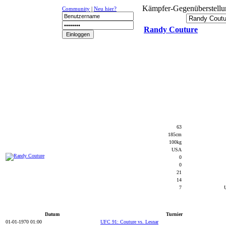
Kämpfer-Gegenüberstellu
Community
|
Neu hier?
Randy Couture
NEWS
K-1
UFC
DR
63
185cm
100kg
USA
0
0
21
14
7
Datum
Turnier
01-01-1970 01:00
UFC 91: Couture vs. Lesnar