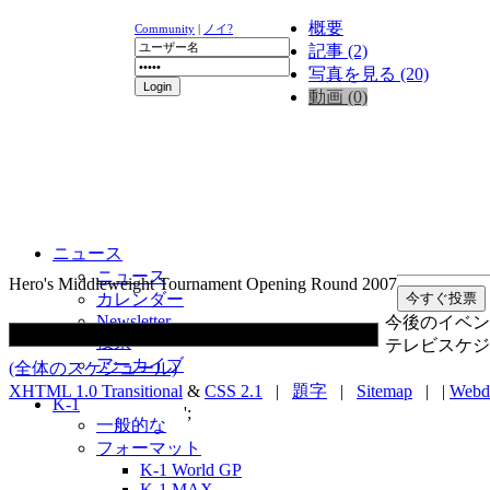
概要
Community
|
ノイ?
記事 (2)
写真を見る (20)
動画 (0)
ニュース
ニュース
Hero's Middleweight Tournament Opening Round 2007
カレンダー
Newsletter
今後のイベン
投票
テレビスケジ
アーカイブ
(全体のスケジュール)
XHTML 1.0 Transitional
&
CSS 2.1
|
題字
|
Sitemap
| |
Webd
K-1
';
一般的な
フォーマット
K-1 World GP
K-1 MAX