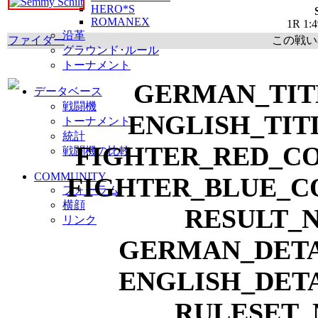
HERO*S
ROMANEX
1R 1:4
沿革
ファイター
この戦い率
グラウンド･ルール
トーナメント
データベース
戦闘機
トーナメント
統計
戦闘機の比較
COMMUNITY
フォーラム
横顔
リンク