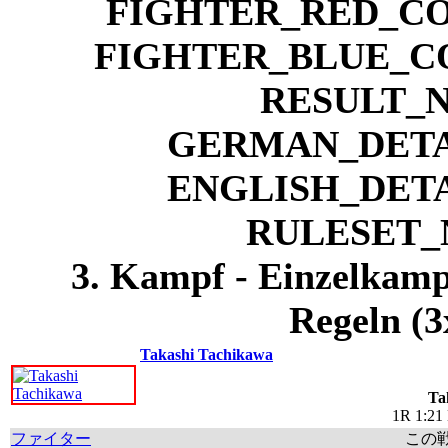
3. Kampf - Einzelkamp
Regeln (3
Takashi Tachikawa
Ta
1R 1:21
ファイター
この