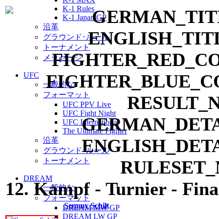
K-1 Rules
K-1 Japan GP
沿革
グラウンド･ルール
トーナメント
メッセージ
UFC
一般的な
フォーマット
UFC PPV Live
UFC Fight Night
UFC International
The Ultimate Fighter
沿革
グラウンド･ルール
トーナメント
DREAM
12. Kampf - Turnier - Fina
一般的な
フォーマット
Semmy Schilt
DREAM MW GP
DREAM LW GP