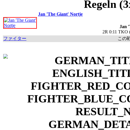
Regeln (3
Jan 'The Giant' Nortje
Jan '
2R 0:11 TKO (
ファイター
この