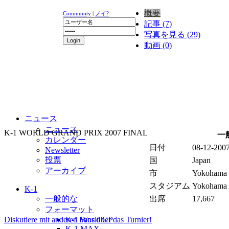
概要
Community
|
ノイ?
記事 (7)
写真を見る (29)
動画 (0)
ニュース
ニュース
K-1 WORLD GRAND PRIX 2007 FINAL
一
カレンダー
日付
08-12-2007
Newsletter
投票
国
Japan
アーカイブ
市
Yokohama
スタジアム
Yokohama 
K-1
一般的な
出席
17,667
フォーマット
Diskutiere mit anderen Fans über das Turnier!
K-1 World GP
K-1 MAX