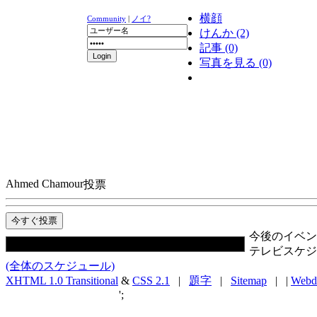
横顔
Community
|
ノイ?
けんか (2)
記事 (0)
写真を見る (0)
ニュース
K-1
UFC
DR
Ahmed Chamour
投票
今後のイベン
テレビスケジ
(全体のスケジュール)
XHTML 1.0 Transitional
&
CSS 2.1
|
題字
|
Sitemap
| |
Webd
';