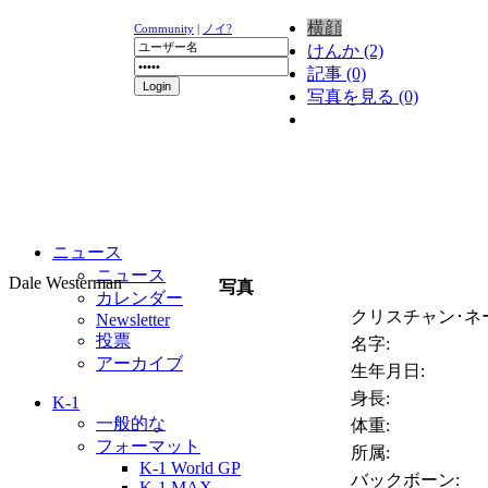
横顔
Community
|
ノイ?
けんか (2)
記事 (0)
写真を見る (0)
ニュース
ニュース
Dale Westerman
写真
カレンダー
クリスチャン･ネ
Newsletter
投票
名字:
アーカイブ
生年月日:
身長:
K-1
一般的な
体重:
フォーマット
所属:
K-1 World GP
バックボーン:
K-1 MAX