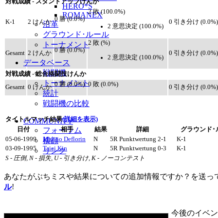
対戦成績 - スタンドアップけんか
HERO*S
2 敗 (100.0%)
ROMANEX
0 勝 (0.0%)
K-1
2 けんか
0 引き分け (0.0%)
沿革
2 意思決定 (100.0%)
グラウンド･ルール
2 敗 (%)
トーナメント
0 勝 (0.0%)
Gesamt
2 けんか
0 引き分け (0.0%)
2 意思決定 (100.0%)
データベース
戦闘機
対戦成績 - 総合格闘技けんか
トーナメント
0 勝 (0.0%)
0 敗 (0.0%)
Gesamt
0 けんか
0 引き分け (0.0%)
統計
戦闘機の比較
タイトルマッチ結果
(詳細を表示)
COMMUNITY
日付
フォーラム
相手
結果
詳細
グラウンド･
05-06-1999
Marino Deflorin
N
5R Punktwertung 2-1
K-1
横顔
03-09-1995
Taiei Kin
N
5R Punktwertung 0-3
K-1
リンク
S - 圧倒, N - 損失, U - 引き分け, K - ノーコンテスト
あなたがぶちミスや結果についての追加情報ですか？を送っ
ル
!
今後のイベン