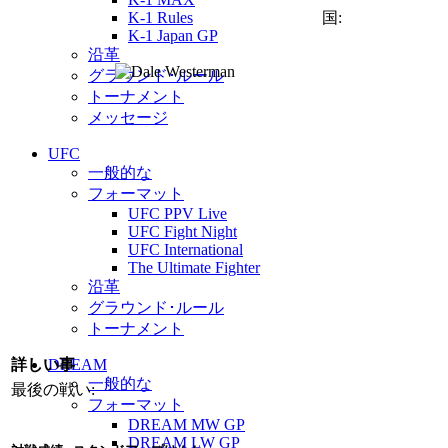
K-1 Rules
国:
K-1 Japan GP
沿革
グラウンド･ルール
トーナメント
メッセージ
UFC
一般的な
フォーマット
UFC PPV Live
UFC Fight Night
UFC International
The Ultimate Fighter
沿革
グラウンド･ルール
トーナメント
詳しい事
DREAM
一般的な
最後の戦い:
フォーマット
DREAM MW GP
DREAM LW GP