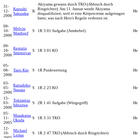
Akiyama gewann durch TKO (Abbruch durch
31-
Kazushi
Ringrichter). Am 11. Januar wurde Akiyama
12-
K
He
Sakuraba
disqualifiziert, weil er eine Körpercreme aufgetragen
2006
hatte, was nach Hero's Regeln verboten ist.
09-
Melvin
10-
S
1R 3:01 Aufgabe (Armhebel)
He
Manhoef
2006
09-
Kestutis
10-
S
1R 3:01 KO
He
Smirnovas
2006
05-
08-
Taiei Kin
S
1R Punktwertung
He
2006
03-
Katsuhiko
05-
S
1R 2:25 KO
He
Nagata
2006
15-
Tokimitsu
03-
S
2R 1:41 Aufgabe (Würgegriff)
He
Ishizawa
2006
05-
Masakatsu
11-
S
1R 3:31 TKO
He
Okuda
2005
12-
Michael
10-
S
1R 2:47 TKO (Abbruch durch Ringrichter)
He
Lerma
2005