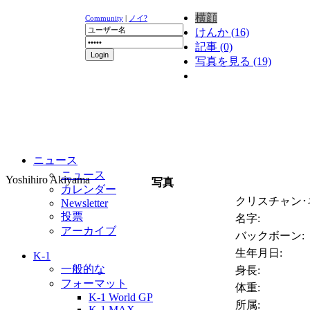
横顔
Community
|
ノイ?
けんか (16)
記事 (0)
写真を見る (19)
ニュース
ニュース
Yoshihiro Akiyama
写真
カレンダー
クリスチャン･
Newsletter
投票
名字:
アーカイブ
バックボーン:
生年月日:
K-1
一般的な
身長:
フォーマット
体重:
K-1 World GP
所属:
K-1 MAX