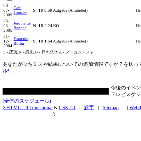
06-
Carl
07-
S
1R 0:59 Aufgabe (Armhebel)
He
Toomey
2005
26-
Jerome Le
03-
N
1R 2:24 KO
He
Banner
2005
31-
Francois
12-
S
1R 1:54 Aufgabe (Armhebel)
He
Botha
2004
S - 圧倒, N - 損失, U - 引き分け, K - ノーコンテスト
あなたがぶちミスや結果についての追加情報ですか？を送っ
ル
!
今後のイベン
テレビスケジ
(全体のスケジュール)
XHTML 1.0 Transitional
&
CSS 2.1
|
題字
|
Sitemap
| |
Webd
';