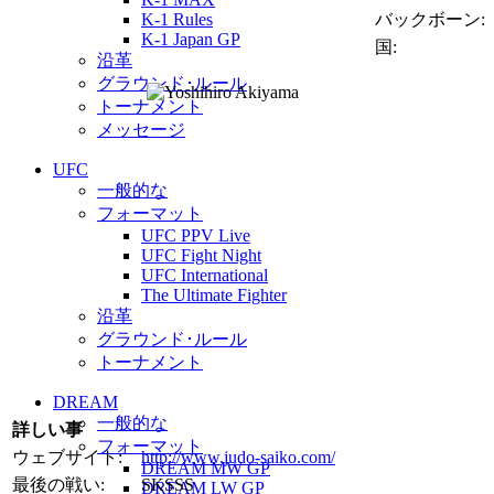
K-1 Rules
バックボーン:
K-1 Japan GP
国:
沿革
グラウンド･ルール
トーナメント
メッセージ
UFC
一般的な
フォーマット
UFC PPV Live
UFC Fight Night
UFC International
The Ultimate Fighter
沿革
グラウンド･ルール
トーナメント
DREAM
一般的な
詳しい事
フォーマット
ウェブサイト:
http://www.judo-saiko.com/
DREAM MW GP
最後の戦い:
SKSSS
DREAM LW GP