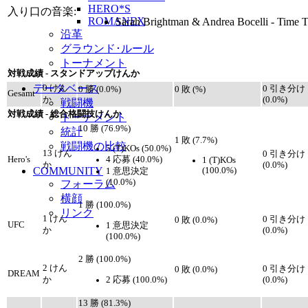
HERO*S
入り口の音楽:
ROMANEX
Sarah Brightman & Andrea Bocelli - Time
沿革
グラウンド･ルール
トーナメント
対戦成績 - スタンドアップけんか
データベース
0 けん
0 引き分け
0 勝 (0.0%)
0 敗 (%)
Gesamt
か
(0.0%)
戦闘機
対戦成績 - 総合格闘技けんか
トーナメント
10 勝 (76.9%)
統計
1 敗 (7.7%)
戦闘機の比較
5 (T)KOs (50.0%)
13 けん
0 引き分け
4 応募 (40.0%)
Hero's
1 (T)KOs
か
(0.0%)
COMMUNITY
(100.0%)
1 意思決定
(10.0%)
フォーラム
横顔
1 勝 (100.0%)
リンク
1 けん
0 引き分け
0 敗 (0.0%)
UFC
1 意思決定
か
(0.0%)
(100.0%)
2 勝 (100.0%)
2 けん
0 引き分け
0 敗 (0.0%)
DREAM
2 応募 (100.0%)
か
(0.0%)
13 勝 (81.3%)