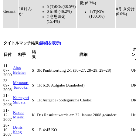
1 敗 (6.3%)
5 (T)KOs (38.5%)
16 けん
0 引き分け
6 応募 (46.2%)
Gesamt
1 (T)KOs
か
(0.0%)
(100.0%)
2 意思決定
(15.4%)
タイトルマッチ結果
(詳細を表示)
結
日付
相手
詳細
ン
果
11-
Alan
07-
S
3R Punktwertung 2-1 (30–27, 28–29, 29–28)
U
Belcher
2009
23-
Masanori
09-
S
1R 6:26 Aufgabe (Armhebel)
D
Tonooka
2008
21-
Katsuyori
07-
S
1R Aufgabe (Sodeguruma Choke)
D
Shibata
2008
31-
Kazuo
12-
K
Das Resultat wurde am 22. Januar 2008 geändert.
He
Misaki
2007
28-
Denis
10-
S
1R 4:45 KO
He
Kang
2007