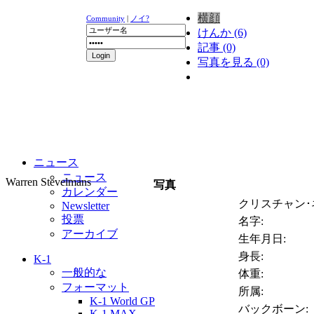
横顔
Community
|
ノイ?
けんか (6)
記事 (0)
写真を見る (0)
ニュース
ニュース
Warren Stevelmans
写真
カレンダー
クリスチャン･
Newsletter
投票
名字:
アーカイブ
生年月日:
身長:
K-1
一般的な
体重:
フォーマット
所属:
K-1 World GP
バックボーン:
K-1 MAX