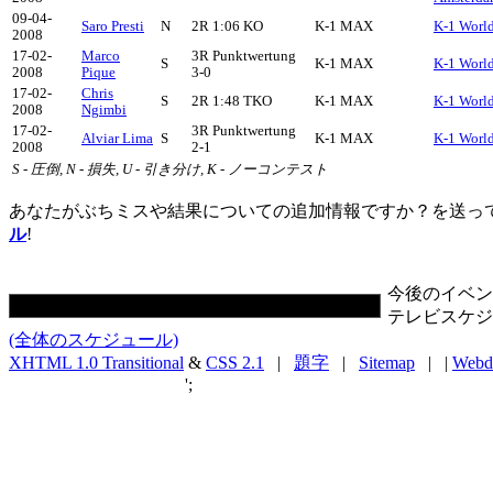
09-04-
Saro Presti
N
2R 1:06 KO
K-1 MAX
K-1 Worl
2008
17-02-
Marco
3R Punktwertung
S
K-1 MAX
K-1 Worl
2008
Pique
3-0
17-02-
Chris
S
2R 1:48 TKO
K-1 MAX
K-1 Worl
2008
Ngimbi
17-02-
3R Punktwertung
Alviar Lima
S
K-1 MAX
K-1 Worl
2008
2-1
S - 圧倒, N - 損失, U - 引き分け, K - ノーコンテスト
あなたがぶちミスや結果についての追加情報ですか？を送っ
ル
!
今後のイベン
テレビスケジ
(全体のスケジュール)
XHTML 1.0 Transitional
&
CSS 2.1
|
題字
|
Sitemap
| |
Webd
';