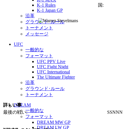
K-1 Rules
国:
K-1 Japan GP
沿革
グラウンド･ルール
トーナメント
メッセージ
UFC
一般的な
フォーマット
UFC PPV Live
UFC Fight Night
UFC International
The Ultimate Fighter
沿革
グラウンド･ルール
トーナメント
詳しい事
DREAM
一般的な
最後の戦い:
SSNNN
フォーマット
DREAM MW GP
DREAM LW GP