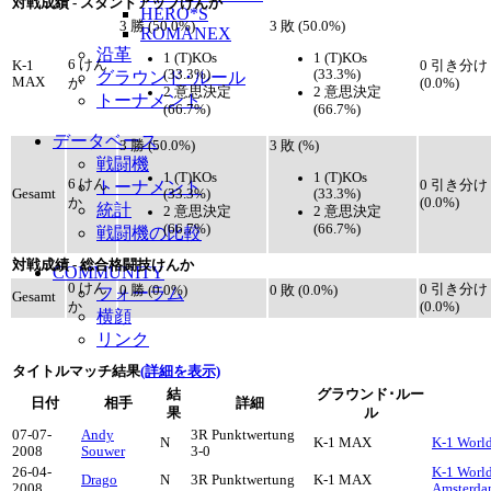
対戦成績 - スタンドアップけんか
HERO*S
3 勝 (50.0%)
3 敗 (50.0%)
ROMANEX
沿革
1 (T)KOs
1 (T)KOs
6 けん
K-1
0 引き分け
(33.3%)
(33.3%)
グラウンド･ルール
MAX
か
(0.0%)
2 意思決定
2 意思決定
トーナメント
(66.7%)
(66.7%)
データベース
3 勝 (50.0%)
3 敗 (%)
戦闘機
1 (T)KOs
1 (T)KOs
6 けん
トーナメント
0 引き分け
(33.3%)
(33.3%)
Gesamt
か
(0.0%)
統計
2 意思決定
2 意思決定
(66.7%)
(66.7%)
戦闘機の比較
対戦成績 - 総合格闘技けんか
COMMUNITY
0 けん
0 引き分け
0 勝 (0.0%)
0 敗 (0.0%)
フォーラム
Gesamt
か
(0.0%)
横顔
リンク
タイトルマッチ結果
(詳細を表示)
結
グラウンド･ルー
日付
相手
詳細
果
ル
07-07-
Andy
3R Punktwertung
N
K-1 MAX
K-1 World
2008
Souwer
3-0
26-04-
K-1 World
Drago
N
3R Punktwertung
K-1 MAX
2008
Amsterd