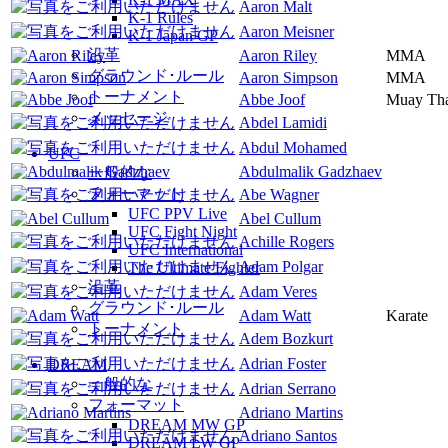
Aaron Malt
K-1 Rules
Aaron Meisner
K-1 Japan GP
沿革
Aaron Riley
MMA
グラウンド･ルール
Aaron Simpson
MMA
トーナメント
Abbe Joof
Muay Th
メッセージ
Abdel Lamidi
Abdul Mohamed
UFC
Abdulmalik Gadzhaev
一般的な
フォーマット
Abe Wagner
UFC PPV Live
Abel Cullum
UFC Fight Night
Achille Rogers
UFC International
Adam Polgar
The Ultimate Fighter
沿革
Adam Veres
グラウンド･ルール
Adam Watt
Karate
トーナメント
Adem Bozkurt
Adrian Foster
DREAM
一般的な
Adrian Serrano
フォーマット
Adriano Martins
DREAM MW GP
Adriano Santos
DREAM LW GP