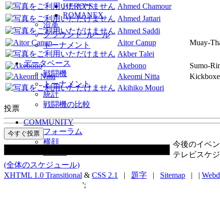
HERO*S
Ahmed Chamour
ROMANEX
Ahmed Jattari
沿革
Ahmed Saddi
グラウンド･ルール
Aitor Canup
Muay-Thai
トーナメント
Akber Talei
データベース
Akebono
Sumo-Ri
戦闘機
Akeomi Nitta
Kickbox
トーナメント
Akihiko Mouri
統計
戦闘機の比較
投票
COMMUNITY
フォーラム
横顔
今後のイベン
リンク
テレビスケジ
(全体のスケジュール)
XHTML 1.0 Transitional
&
CSS 2.1
|
題字
|
Sitemap
| |
Webd
';