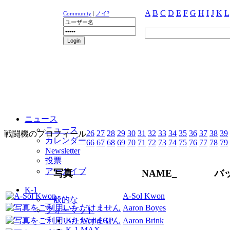
A
B
C
D
E
F
G
H
I
J
K
L
Community
|
ノイ?
ニュース
ニュース
26
27
28
29
30
31
32
33
34
35
36
37
38
39
戦闘機のプロフィール
カレンダー
66
67
68
69
70
71
72
73
74
75
76
77
78
79
Newsletter
投票
アーカイブ
写真
NAME_
バ
K-1
A-Sol Kwon
一般的な
Aaron Boyes
フォーマット
K-1 World GP
Aaron Brink
K-1 MAX