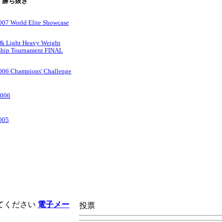
勝ち抜き
07 World Elite Showcase
e & Light Heavy Weight
hip Tournament FINAL
006 Champions' Challenge
2006
005
てください
電子メー
投票