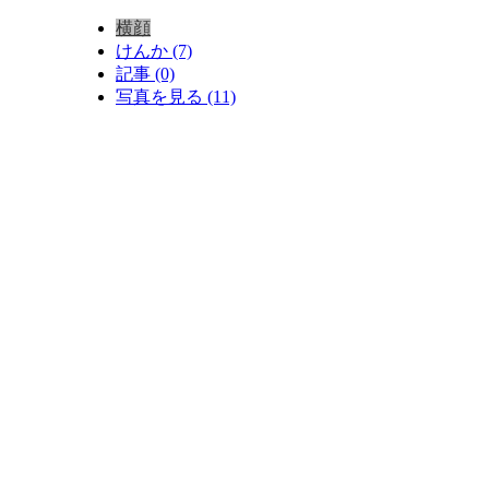
横顔
けんか (7)
記事 (0)
写真を見る (11)