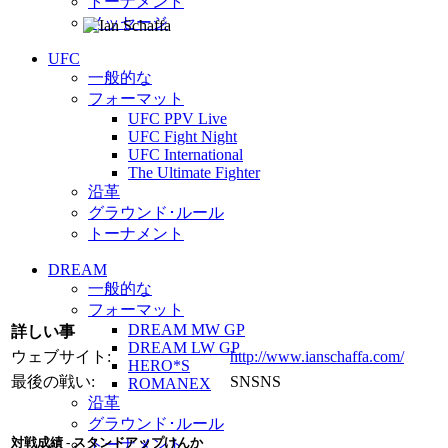
トーナメント
メッセージ
UFC
一般的な
フォーマット
UFC PPV Live
UFC Fight Night
UFC International
The Ultimate Fighter
沿革
グラウンド･ルール
トーナメント
DREAM
一般的な
フォーマット
DREAM MW GP
詳しい事
DREAM LW GP
ウェブサイト:
http://www.ianschaffa.com/
HERO*S
最後の戦い:
SNSNS
ROMANEX
沿革
グラウンド･ルール
対戦成績 - スタンドアップけんか
トーナメント