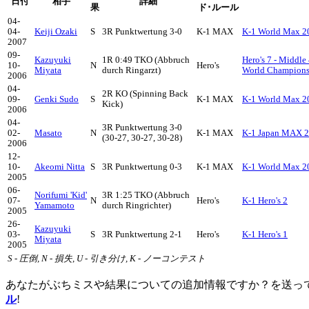
日付
相手
詳細
果
ド･ルール
04-
04-
Keiji Ozaki
S
3R Punktwertung 3-0
K-1 MAX
K-1 World Max 20
2007
09-
Kazuyuki
1R 0:49 TKO (Abbruch
Hero's 7 - Middl
10-
N
Hero's
Miyata
durch Ringarzt)
World Champions
2006
04-
2R KO (Spinning Back
09-
Genki Sudo
S
K-1 MAX
K-1 World Max 2
Kick)
2006
04-
3R Punktwertung 3-0
02-
Masato
N
K-1 MAX
K-1 Japan MAX 
(30-27, 30-27, 30-28)
2006
12-
10-
Akeomi Nitta
S
3R Punktwertung 0-3
K-1 MAX
K-1 World Max 2
2005
06-
Norifumi 'Kid'
3R 1:25 TKO (Abbruch
07-
N
Hero's
K-1 Hero's 2
Yamamoto
durch Ringrichter)
2005
26-
Kazuyuki
03-
S
3R Punktwertung 2-1
Hero's
K-1 Hero's 1
Miyata
2005
S - 圧倒, N - 損失, U - 引き分け, K - ノーコンテスト
あなたがぶちミスや結果についての追加情報ですか？を送っ
ル
!