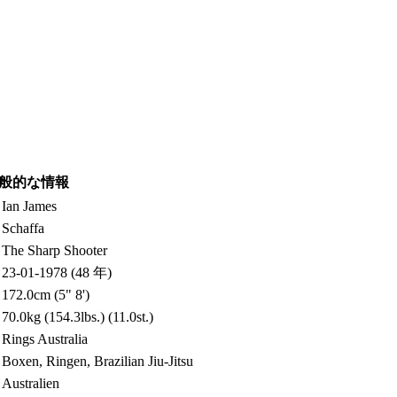
般的な情報
Ian James
Schaffa
The Sharp Shooter
23-01-1978 (48 年)
172.0cm (5" 8')
70.0kg (154.3lbs.) (11.0st.)
Rings Australia
Boxen, Ringen, Brazilian Jiu-Jitsu
Australien