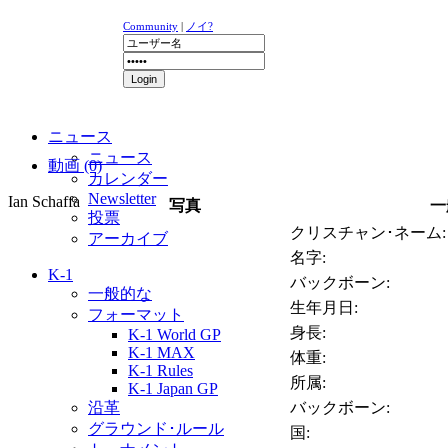
Community
|
ノイ?
ニュース
ニュース
動画 (0)
カレンダー
Newsletter
Ian Schaffa
写真
一
投票
クリスチャン･ネーム:
アーカイブ
名字:
K-1
バックボーン:
一般的な
生年月日:
フォーマット
身長:
K-1 World GP
K-1 MAX
体重:
K-1 Rules
所属:
K-1 Japan GP
沿革
バックボーン:
グラウンド･ルール
国: