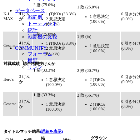
3 勝 (75.0%)
1 敗 (25.0%)
データベース
4 けん
1 (T)KOs (33.3%)
K-1
0 引き分
1 意思決定
戦闘機
MAX
2 意思決定
か
(0.0%)
(100.0%)
トーナメント
(66.7%)
統計
3 勝 (75.0%)
戦闘機の比較
1 敗 (%)
4 けん
1 (T)KOs (33.3%)
0 引き分
Gesamt
1 意思決定
COMMUNITY
2 意思決定
か
(0.0%)
(100.0%)
(66.7%)
フォーラム
横顔
対戦成績 - 総合格闘技けんか
リンク
1 勝 (33.3%)
2 敗 (66.7%)
3 けん
0 引き分
Hero's
1 意思決定
2 (T)KOs
か
(0.0%)
(100.0%)
(100.0%)
1 勝 (33.3%)
2 敗 (66.7%)
3 けん
0 引き分
Gesamt
1 意思決定
2 (T)KOs
か
(0.0%)
(100.0%)
(100.0%)
タイトルマッチ結果
(詳細を表示)
結
グラウン