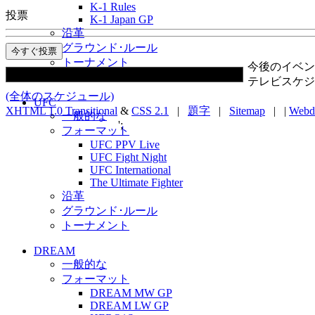
K-1 Rules
投票
K-1 Japan GP
沿革
グラウンド･ルール
トーナメント
今後のイベン
メッセージ
テレビスケジ
(全体のスケジュール)
UFC
XHTML 1.0 Transitional
&
CSS 2.1
|
題字
|
Sitemap
| |
Webd
一般的な
';
フォーマット
UFC PPV Live
UFC Fight Night
UFC International
The Ultimate Fighter
沿革
グラウンド･ルール
トーナメント
DREAM
一般的な
フォーマット
DREAM MW GP
DREAM LW GP