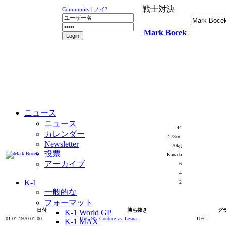
戦士対決
Community
|
ノイ?
Mark Bocek
ニュース
ニュース
44
カレンダー
173cm
Newsletter
70kg
投票
Kanada
アーカイブ
6
4
K-1
2
一般的な
フォーマット
日付
勝ち抜き
グ
K-1 World GP
01-01-1970 01:00
UFC 91: Couture vs. Lesnar
UFC
K-1 MAX