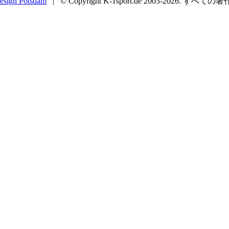
esign Potsdam
| © Copyright K-1sport.de 2003-2026. すべての