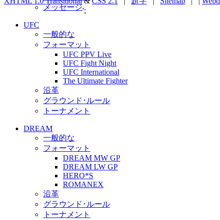
XHTML 1.0 Transitional
&
CSS 2.1
|
題字
|
Sitemap
| |
Webd
メッセージ
';
UFC
一般的な
フォーマット
UFC PPV Live
UFC Fight Night
UFC International
The Ultimate Fighter
沿革
グラウンド･ルール
トーナメント
DREAM
一般的な
フォーマット
DREAM MW GP
DREAM LW GP
HERO*S
ROMANEX
沿革
グラウンド･ルール
トーナメント