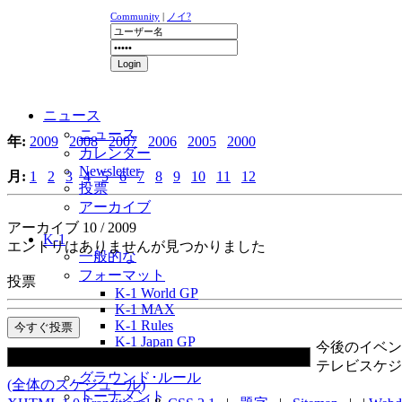
Community
|
ノイ?
ニュース
ニュース
年:
2009
2008
2007
2006
2005
2000
カレンダー
Newsletter
月:
1
2
3
4
5
6
7
8
9
10
11
12
投票
アーカイブ
アーカイブ 10 / 2009
K-1
エントリはありませんが見つかりました
一般的な
フォーマット
投票
K-1 World GP
K-1 MAX
K-1 Rules
K-1 Japan GP
今後のイベン
沿革
テレビスケジ
グラウンド･ルール
(全体のスケジュール)
トーナメント