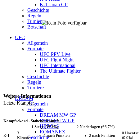
K-1 Japan GP
Geschichte
Regeln
Turniere
Botschaft
UFC
Allgemein
Formate
UFC PPV Live
UFC Fight Night
UFC International
The Ultimate Fighter
Geschichte
Regeln
Turniere
Weitere Informationen
DREAM
Letzte Kämpfe:
Allgemein
Formate
DREAM MW GP
DREAM LW GP
Kampfrekord - Stehend-Kämpfe
HERO*S
1 Siege (33.3%)
2 Niederlagen (66.7%)
ROMANEX
3
0 Unentsc
1 nach Punkten
2 nach Punkten
K-1
Geschichte
Kämpfe
(0.0%)