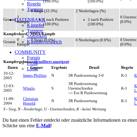
(100.0%)
(100.0%)
Regeln
Turniere
1 Siege (33.3%)
2 Niederlagen (%)
3
0 Unentsc
DATENBANK
1 nach Punkten
2 nach Punkten
Gesamt
Kämpfe
(0.0%)
(100.0%)
(100.0%)
Kämpfer
Turniere
Kampfrekord - MMA-Kämpfe
Statistiken
0
0 Unentsc
0 Siege (0.0%)
0 Niederlagen (0.0%)
Kämpfervergleich
Gesamt
Kämpfe
(0.0%)
COMMUNITY
Forum
Kampfergebnisse
(detailliert anzeigen)
Profil
Daten
Gegner
Ergebnis
Detail
Regeln
Links
10-12-
James Phillips
N
3R Punktwertung 3-0
K-1
K
2005
3R Punktwertung
12-03-
K
Wlazlo
S
Unentschieden
K-1
2005
L
--> Ext.R Punktwertung
11-09-
Christian
K
N
3R Punktwertung
K-1
2004
Honold
L
S - Sieg, N - Niederlage, U - Unentschieden, K - keine Wertung
Du hast einen Fehler entdeckt oder zusätzliche Informationen zu ein
Schicke uns eine
E-Mail
!